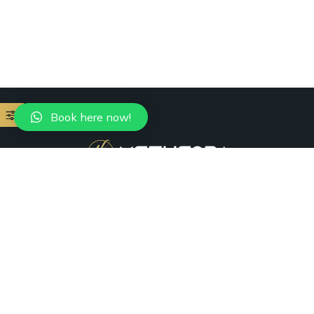
Book here now!
+1 (305) 988-7736