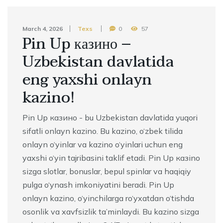
March 4, 2026
Texs
0
57
Pin Up казино –
Uzbekistan davlatida
eng yaxshi onlayn
kazino!
Pin Up казино - bu Uzbekistan davlatida yuqori
sifatli onlayn kazino. Bu kazino, o‘zbek tilida
onlayn o‘yinlar va kazino o‘yinlari uchun eng
yaxshi o‘yin tajribasini taklif etadi. Pin Up казino
sizga slotlar, bonuslar, bepul spinlar va haqiqiy
pulga o‘ynash imkoniyatini beradi. Pin Up
onlayn kazino, o‘yinchilarga ro‘yxatdan o‘tishda
osonlik va xavfsizlik ta’minlaydi. Bu kazino sizga