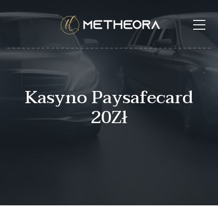
Kasyno Paysafecard
20Zł