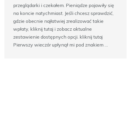
przeglądarki i czekałem. Pieniądze pojawiły się
na koncie natychmiast. Jeśli chcesz sprawdzić,
gdzie obecnie najłatwiej zrealizować takie
wpłaty, kliknij tutaj i zobacz aktualne
zestawienie dostępnych opcji. kliknij tutaj
Pierwszy wieczór upłynął mi pod znakiem …