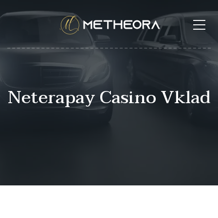
Neterapay Casino Vklad