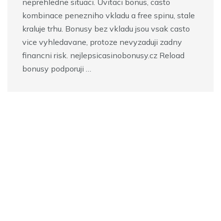
neprehledne situaci. Uvitaci bonus, casto
kombinace penezniho vkladu a free spinu, stale
kraluje trhu. Bonusy bez vkladu jsou vsak casto
vice vyhledavane, protoze nevyzaduji zadny
financni risk. nejlepsicasinobonusy.cz Reload
bonusy podporuji …