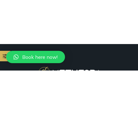
Book here now!
+1 (305) 988-7736