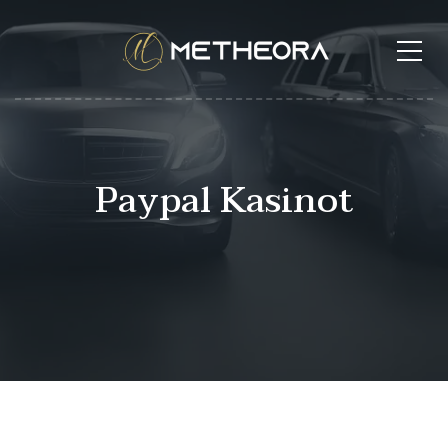
Paypal Kasinot