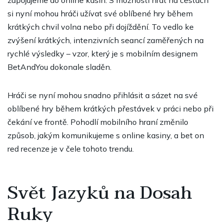
zapojujeme do online kasin. S možností hrát na cestách
si nyní mohou hráči užívat své oblíbené hry během
krátkých chvil volna nebo při dojíždění. To vedlo ke
zvýšení krátkých, intenzivních seancí zaměřených na
rychlé výsledky – vzor, který je s mobilním designem
BetAndYou dokonale sladěn.
Hráči se nyní mohou snadno přihlásit a sázet na své
oblíbené hry během krátkých přestávek v práci nebo při
čekání ve frontě. Pohodlí mobilního hraní změnilo
způsob, jakým komunikujeme s online kasiny, a
bet on
red recenze
je v čele tohoto trendu.
Svět Jazyků na Dosah
Ruky