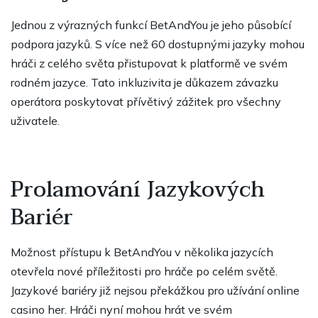
Jednou z výrazných funkcí BetAndYou je jeho působící
podpora jazyků. S více než 60 dostupnými jazyky mohou
hráči z celého světa přistupovat k platformě ve svém
rodném jazyce. Tato inkluzivita je důkazem závazku
operátora poskytovat přívětivý zážitek pro všechny
uživatele.
Prolamování Jazykových
Bariér
Možnost přístupu k BetAndYou v několika jazycích
otevřela nové příležitosti pro hráče po celém světě.
Jazykové bariéry již nejsou překážkou pro užívání online
casino her. Hráči nyní mohou hrát ve svém