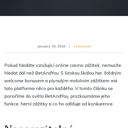
January 30, 2026
Limousine
Pokud hledáte vzrušující online casino zážitek, nemusíte
hledat dál než BetAndYou. S širokou škálou her, štědrým
welcome bonusem a plynulým mobilním zážitkem má
tato platforma něco pro každého. V tomto článku se
ponoříme do světa BetAndYou, prozkoumáme jeho
funkce, herní zážitky a co ho odlišuje od konkurence.