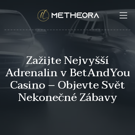
Zažijte Nejvyšší
Adrenalin v BetAndYou
Casino – Objevte Svět
Nekonečné Zábavy