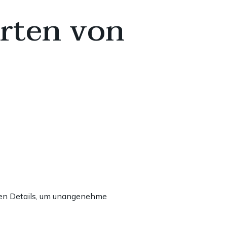
Arten von
igen Details, um unangenehme