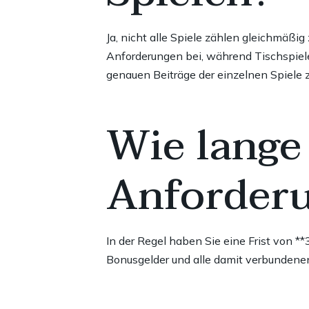
Ja, nicht alle Spiele zählen gleichmäßi
Anforderungen bei, während Tischspiele 
genauen Beiträge der einzelnen Spiele z
Wie lange 
Anforderu
In der Regel haben Sie eine Frist von **
Bonusgelder und alle damit verbundenen