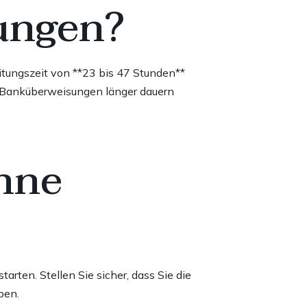
ungen?
itungszeit von **23 bis 47 Stunden**
d Banküberweisungen länger dauern
nne
rten. Stellen Sie sicher, dass Sie die
ben.