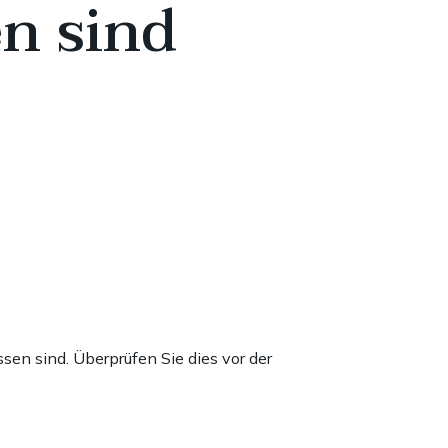
n sind
n sind. Überprüfen Sie dies vor der