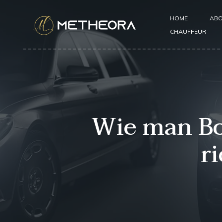
HOME
ABO
CHAUFFEUR
Wie man Bo
r