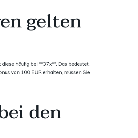
en gelten
diese häufig bei **37x**. Das bedeutet,
Bonus von 100 EUR erhalten, müssen Sie
bei den