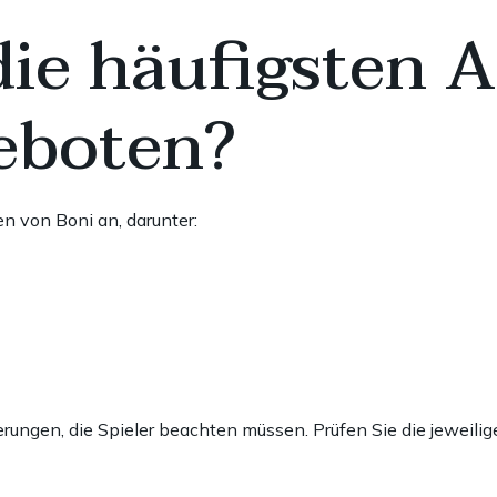
die häufigsten 
eboten?
n von Boni an, darunter:
derungen, die Spieler beachten müssen. Prüfen Sie die jeweil