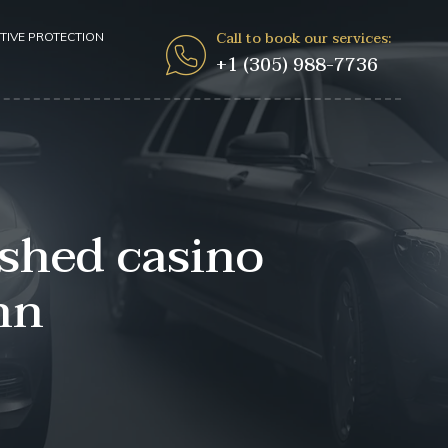
Call to book our services:
TIVE PROTECTION
+1 (305) 988-7736
shed casino
nn