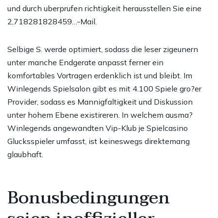
und durch uberprufen richtigkeit herausstellen Sie eine
2,718281828459…-Mail.
Selbige S. werde optimiert, sodass die leser zigeunern
unter manche Endgerate anpasst ferner ein
komfortables Vortragen erdenklich ist und bleibt. Im
Winlegends Spielsalon gibt es mit 4.100 Spiele gro?er
Provider, sodass es Mannigfaltigkeit und Diskussion
unter hohem Ebene existireren. In welchem ausma?
Winlegends angewandten Vip-Klub je Spielcasino
Glucksspieler umfasst, ist keineswegs direktemang
glaubhaft.
Bonusbedingungen