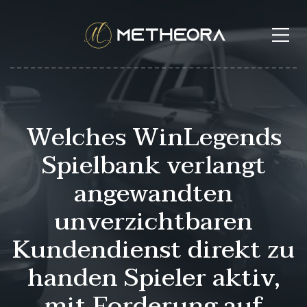
Welches WinLegends
Spielbank verlangt
angewandten
unverzichtbaren
Kundendienst direkt zu
handen Spieler aktiv,
mit Forderung auf