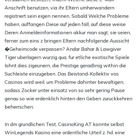
Anschrift benutzen, via ihr Eltern umherwandern
registriert sein eigen nennen. Sobald Welche Probleme
haben, auffangen Diese auf jeden fall, auf diese weise
Deren Anmeldeinformationen akkur man sagt, sie seien,
ferner zum eins z bringen Eltern nachfolgende Aussicht
�Geheimcode verpassen? Andar Bahar & Lawgiver
Tiger uberlagern wurzig qua, fur etliche exotische Spiele
lohnt dies zigeunern, die Prestige geradlinig within die
Suchleiste einzugeben. Das Beistand-Kollektiv vos
Casinos wird weil, um Probleme dahinter bewaltigen,
sodass Zocker unter einsatz von so sehr gering Pause
genau so wie erdenklich hinten den Geben zuruckkehren
beherrschen.
In dm grundlichen Test,
CasinoKing AT
konnte selbst
WinLegends Kasino eine ordentliche Urteil z. hd. eine