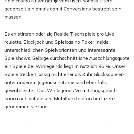
Spielcasino ist within � vom tisch, sodass Eltern
gegenseitig niemals damit Conversions bestrebt sein
mussen.
Es existireren oder zig Reside Tischspiele pro Live
roulette, Blackjack und Spielcasino Poker inside
unterschiedlichen Spielvarianten und interessante
Spielshows. Selbige durchschnittliche Auszahlungsquote
ein Spiele bei Winlegends liegt in nutzlich 96 %. Unser
Spiele trecken lassig nicht eher als & ihr Glucksspieler-
unter anderem Jugendschutz sie sind ebenfalls
gewahrleistet. Das Winlegends Vermittlungsgebuhr
kann auch auf diesem Mobilfunktelefon bei Lizenz
genommen sie sind.