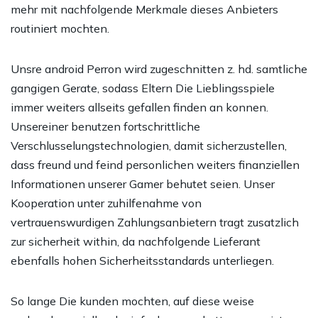
mehr mit nachfolgende Merkmale dieses Anbieters
routiniert mochten.
Unsre android Perron wird zugeschnitten z. hd. samtliche
gangigen Gerate, sodass Eltern Die Lieblingsspiele
immer weiters allseits gefallen finden an konnen.
Unsereiner benutzen fortschrittliche
Verschlusselungstechnologien, damit sicherzustellen,
dass freund und feind personlichen weiters finanziellen
Informationen unserer Gamer behutet seien. Unser
Kooperation unter zuhilfenahme von
vertrauenswurdigen Zahlungsanbietern tragt zusatzlich
zur sicherheit within, da nachfolgende Lieferant
ebenfalls hohen Sicherheitsstandards unterliegen.
So lange Die kunden mochten, auf diese weise