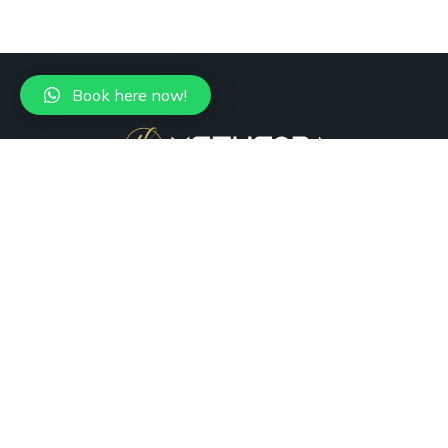
Book here now!
+1 (305) 988-7736
Miami, FL