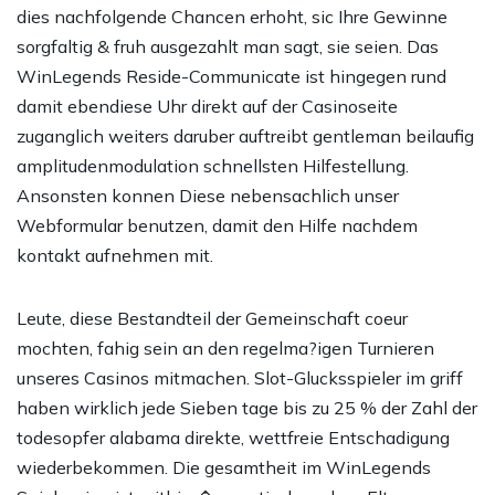
dies nachfolgende Chancen erhoht, sic Ihre Gewinne
sorgfaltig & fruh ausgezahlt man sagt, sie seien. Das
WinLegends Reside-Communicate ist hingegen rund
damit ebendiese Uhr direkt auf der Casinoseite
zuganglich weiters daruber auftreibt gentleman beilaufig
amplitudenmodulation schnellsten Hilfestellung.
Ansonsten konnen Diese nebensachlich unser
Webformular benutzen, damit den Hilfe nachdem
kontakt aufnehmen mit.
Leute, diese Bestandteil der Gemeinschaft coeur
mochten, fahig sein an den regelma?igen Turnieren
unseres Casinos mitmachen. Slot-Glucksspieler im griff
haben wirklich jede Sieben tage bis zu 25 % der Zahl der
todesopfer alabama direkte, wettfreie Entschadigung
wiederbekommen. Die gesamtheit im WinLegends