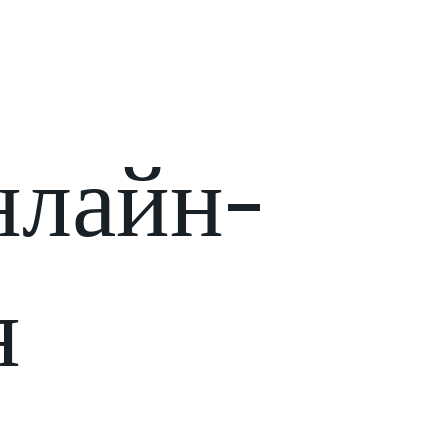
нлайн-
я