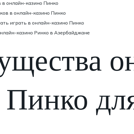
в в онлайн-казино Пинко
оков в онлайн-казино Пинко
чать играть в онлайн-казино Пинко
онлайн-казино Pинко в Азербайджане
ущества о
 Пинко дл