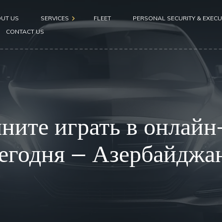
UT US
SERVICES
FLEET
PERSONAL SECURITY & EXECU
CONTACT US
Airport pickup
Hotel pickup
Seaport pickup
чните играть в онлайн
егодня – Азербайджа