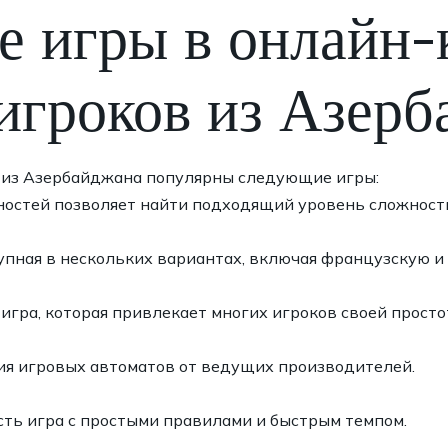
 игры в онлайн-
игроков из Азер
в из Азербайджана популярны следующие игры:
ностей позволяет найти подходящий уровень сложност
ступная в нескольких вариантах, включая французскую и
 игра, которая привлекает многих игроков своей просто
ия игровых автоматов от ведущих производителей.
сть игра с простыми правилами и быстрым темпом.