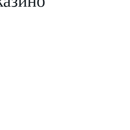
казино