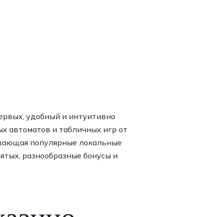
ервых, удобный и интуитивно
х автоматов и табличных игр от
ивающая популярные локальные
пятых, разнообразные бонусы и