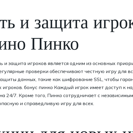
ть и защита игро
зино Пинко
ть и защита игроков является одним из основных прио
егулярные проверки обеспечивают честную игру для все
ащиты данных, такие как шифрование SSL, чтобы гара
 игроков.
бонус пинко
Каждый игрок имеет доступ к на
на 24/7. Кроме того, Пинко сотрудничает с независимы
опасную и справедливую игру для всех.