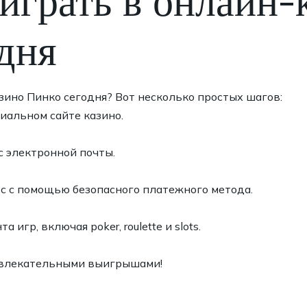
 играть в онлайн-
дня
зино Пинко сегодня? Вот несколько простых шагов:
иальном сайте казино.
с электронной почты.
ос с помощью безопасного платежного метода.
игр, включая poker, roulette и slots.
 увлекательными выигрышами!