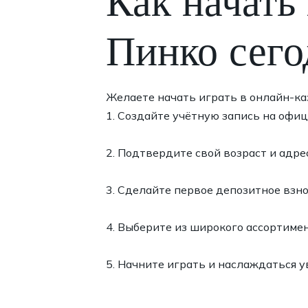
Как начать
Пинко сего
Желаете начать играть в онлайн-ка
1. Создайте учётную запись на офиц
2. Подтвердите свой возраст и адре
3. Сделайте первое депозитное взн
4. Выберите из широкого ассортимента 
5. Начните играть и наслаждаться