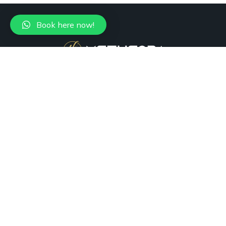
Book here now!
+1 (305) 988-7736
Miami, FL