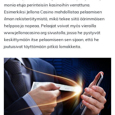
monia etuja perinteisiin kasinoihin verrattuna.
Esimerkiksi Jellona Casino mahdollistaa pelaamisen
ilman rekisteröitymistä, mikä tekee siitä äärimmäisen
helppoa ja nopeaa. Pelaajat voivat myös vierailla
www.jellonacasino.org
sivustolla, jossa he pystyvät
keskittymään itse pelaamiseen sen sijaan, että he
joutuisivat täyttämään pitkiä lomakkeita.