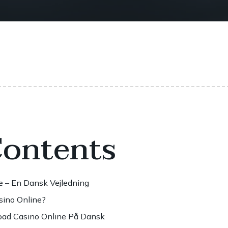
Contents
e – En Dansk Vejledning
sino Online?
Road Casino Online På Dansk