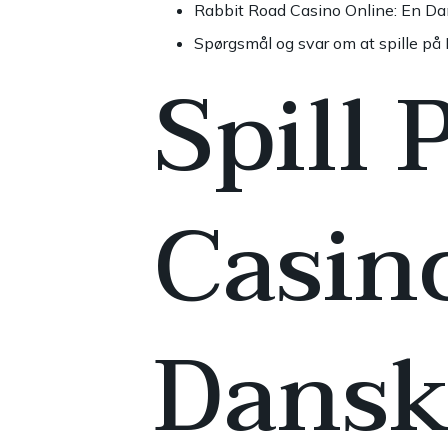
Rabbit Road Casino Online: En Dan
Spørgsmål og svar om at spille p
Spill 
Casin
Dansk