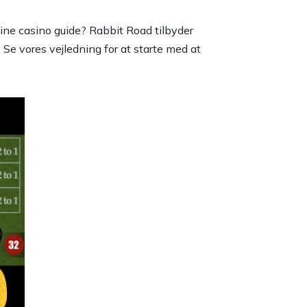
line casino guide? Rabbit Road tilbyder
 Se vores vejledning for at starte med at