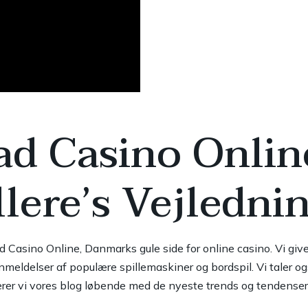
ad Casino Onlin
lere’s Vejledni
Casino Online, Danmarks gule side for online casino. Vi giver 
meldelser af populære spillemaskiner og bordspil. Vi taler og
erer vi vores blog løbende med de nyeste trends og tendenser