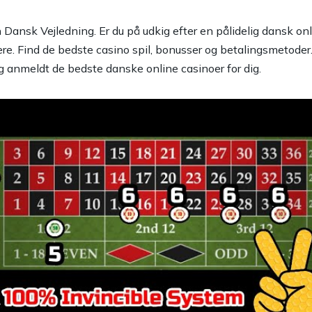
 Dansk Vejledning. Er du på udkig efter en pålidelig dansk on
ere. Find de bedste casino spil, bonusser og betalingsmetoder.
 og anmeldt de bedste danske online casinoer for dig.