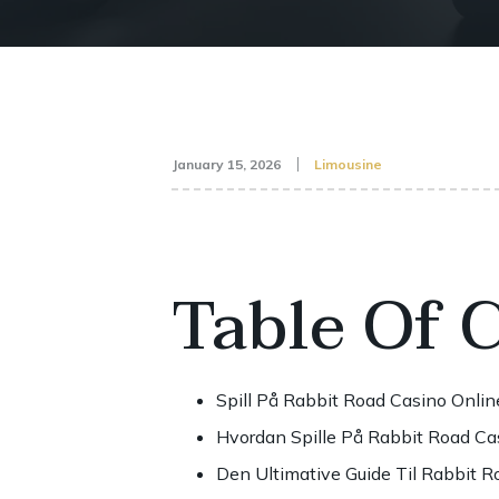
January 15, 2026
Limousine
Table Of 
Spill På Rabbit Road Casino Onlin
Hvordan Spille På Rabbit Road Ca
Den Ultimative Guide Til Rabbit 