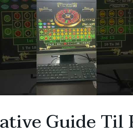
ative Guide Til 