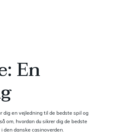
e: En
ng
dig en vejledning til de bedste spil og
så om, hvordan du sikrer dig de bedste
 i den danske casinoverden.