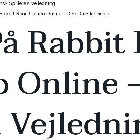
sk Spillere’s Vejledning
å Rabbit Road Casino Online – Den Danske Guide
På Rabbit
o Online 
 Vejledni