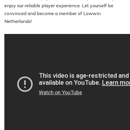
enjoy our reliable player experience. Let yourself be
convinced and become a member of Lowwin
Netherlands!