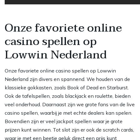
Onze favoriete online
casino spellen op
Lowwin Nederland
Onze favoriete online casino spellen op Lowwin
Nederland zijn divers en spannend. We houden van de
klassieke gokkasten, zoals Book of Dead en Starburst.
Ook de tafelspellen, zoals blackjack en roulette, bieden
veel onderhoud. Daarnaast zijn we grote fans van de live
casino spellen, waarbij je met echte dealers kan spelen.
Bovendien zijn er veel jackpot spellen waar je grote
prijzen kunt winnen. Tot slot zijn er ook de scratch cards,
waar je met een beetje geluk direct een prijs kunt