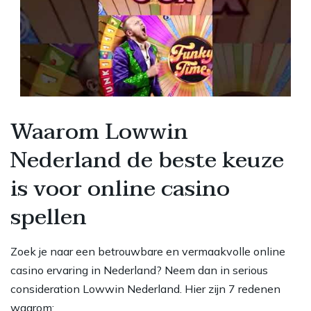
Waarom Lowwin
Nederland de beste keuze
is voor online casino
spellen
Zoek je naar een betrouwbare en vermaakvolle online
casino ervaring in Nederland? Neem dan in serious
consideration Lowwin Nederland. Hier zijn 7 redenen
waarom: