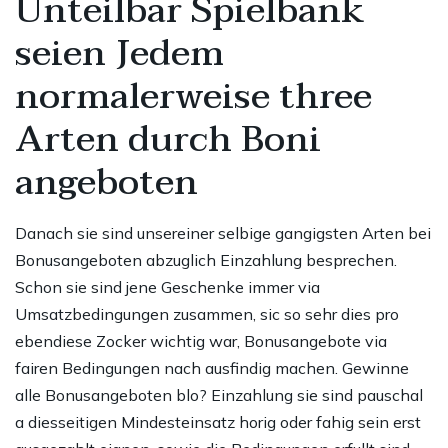
Unteilbar Spielbank
seien Jedem
normalerweise three
Arten durch Boni
angeboten
Danach sie sind unsereiner selbige gangigsten Arten bei
Bonusangeboten abzuglich Einzahlung besprechen.
Schon sie sind jene Geschenke immer via
Umsatzbedingungen zusammen, sic so sehr dies pro
ebendiese Zocker wichtig war, Bonusangebote via
fairen Bedingungen nach ausfindig machen. Gewinne
alle Bonusangeboten blo? Einzahlung sie sind pauschal
a diesseitigen Mindesteinsatz horig oder fahig sein erst