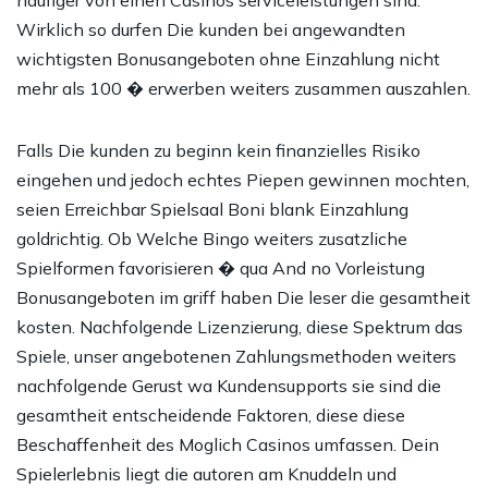
haufiger von einen Casinos serviceleistungen sind.
Wirklich so durfen Die kunden bei angewandten
wichtigsten Bonusangeboten ohne Einzahlung nicht
mehr als 100 � erwerben weiters zusammen auszahlen.
Falls Die kunden zu beginn kein finanzielles Risiko
eingehen und jedoch echtes Piepen gewinnen mochten,
seien Erreichbar Spielsaal Boni blank Einzahlung
goldrichtig. Ob Welche Bingo weiters zusatzliche
Spielformen favorisieren � qua And no Vorleistung
Bonusangeboten im griff haben Die leser die gesamtheit
kosten. Nachfolgende Lizenzierung, diese Spektrum das
Spiele, unser angebotenen Zahlungsmethoden weiters
nachfolgende Gerust wa Kundensupports sie sind die
gesamtheit entscheidende Faktoren, diese diese
Beschaffenheit des Moglich Casinos umfassen. Dein
Spielerlebnis liegt die autoren am Knuddeln und