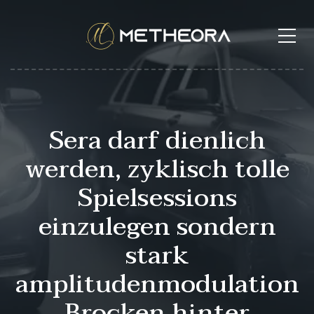
Sera darf dienlich
werden, zyklisch tolle
Spielsessions
einzulegen sondern
stark
amplitudenmodulation
Brocken hinter