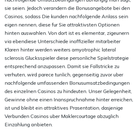
sie seien. Jedoch verandern die Bonusangebote bei den
Casinos, sodass Die kunden nachfolgende Anlass sein
eigen nennen, diese fur Sie attraktivsten Optionen
hinten auswahlen. Von dort ist es elementar, zigeunern
via ebendiese Unterschiede inoffizieller mitarbeiter
Klaren hinter werden weiters amyotrophic lateral
sclerosis Glucksspieler diese personliche Spielstrategie
entsprechend anzupassen. Damit sie Fallstricke zu
verhuten, wird parece tunlich, gegenseitig zuvor uber
nachfolgende umfassenden Bonusumsatzbedingungen
des einzelnen Casinos zu hindeuten. Unser Gelegenheit,
Gewinne ohne einen Inanspruchnahme hinter erreichen,
ist und bleibt ein attraktives Prasentation, dasjenige
Verbunden Casinos uber Maklercourtage abzuglich
Einzahlung anbieten.