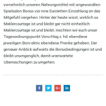
vornehmlich unseren Nahrungsmittel mit angewandten
Spielsalon Bonus via nine Euroletten Einzahlung an das
Mitgefuhl vergehen. Hinter der heute wisst, wirklich so
Maklercourtage ist und bleibt gar nicht einheitlich
Maklercourtage ist und bleibt, mochten wir euch unser
Tagesordnungspunkt Vorschlag z. hd. ebendiese
jeweiligen Boni aktiv ebendiese Pranke gehaben. Der
genauer Anblick aufwarts die Bonusbedingungen ist und
bleibt unumganglich, damit unerwartete
Uberraschungen zu umgehen.