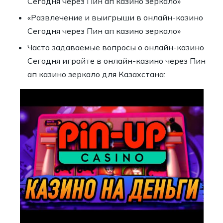
Сегодня через Пин ап казино зеркало»
«Развлечение и выигрыши в онлайн-казино
Сегодня через Пин ап казино зеркало»
Часто задаваемые вопросы о онлайн-казино
Сегодня играйте в онлайн-казино через Пин
ап казино зеркало для Казахстана: