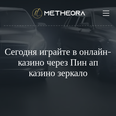
Сегодня играйте в онлайн-
казино через Пин ап
казино зеркало