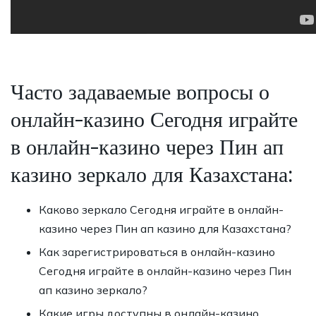
Часто задаваемые вопросы о
онлайн-казино Сегодня играйте
в онлайн-казино через Пин ап
казино зеркало для Казахстана:
Каково зеркало Сегодня играйте в онлайн-
казино через Пин ап казино для Казахстана?
Как зарегистрироваться в онлайн-казино
Сегодня играйте в онлайн-казино через Пин
ап казино зеркало?
Какие игры доступны в онлайн-казино