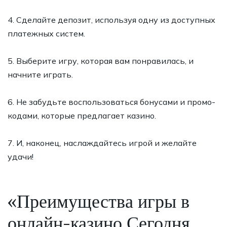
4. Сделайте депозит, используя одну из доступных
платежных систем.
5. Выберите игру, которая вам понравилась, и
начните играть.
6. Не забудьте воспользоваться бонусами и промо-
кодами, которые предлагает казино.
7. И, наконец, наслаждайтесь игрой и желайте
удачи!
«Преимущества игры в
онлайн-казино Сегодня