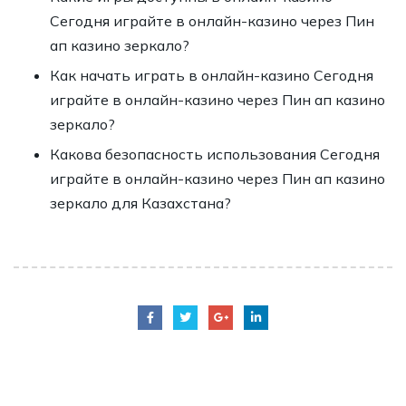
Сегодня играйте в онлайн-казино через Пин
ап казино зеркало?
Как начать играть в онлайн-казино Сегодня
играйте в онлайн-казино через Пин ап казино
зеркало?
Какова безопасность использования Сегодня
играйте в онлайн-казино через Пин ап казино
зеркало для Казахстана?