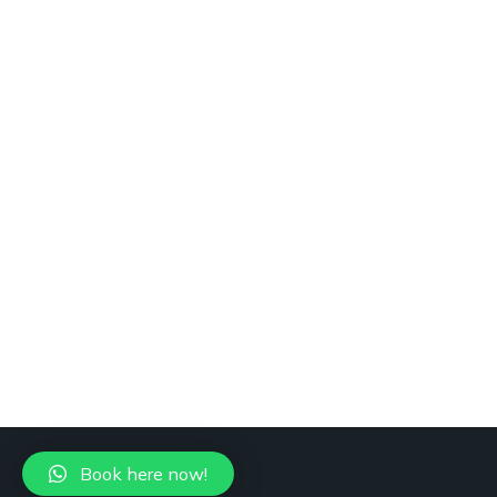
Book here now!