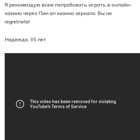
Я рекомендую всем попробовать играть в онлайн-
казино через Пин ап казино зеркало. Вы не
regretnete!
Надежда, 35 лет