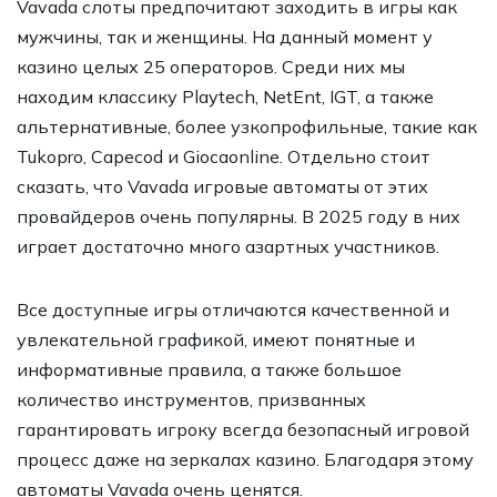
Vavada слоты предпочитают заходить в игры как
мужчины, так и женщины. На данный момент у
казино целых 25 операторов. Среди них мы
находим классику Playtech, NetEnt, IGT, а также
альтернативные, более узкопрофильные, такие как
Tukopro, Capecod и Giocaonline. Отдельно стоит
сказать, что Vavada игровые автоматы от этих
провайдеров очень популярны. В 2025 году в них
играет достаточно много азартных участников.
Все доступные игры отличаются качественной и
увлекательной графикой, имеют понятные и
информативные правила, а также большое
количество инструментов, призванных
гарантировать игроку всегда безопасный игровой
процесс даже на зеркалах казино. Благодаря этому
автоматы Vavada очень ценятся.