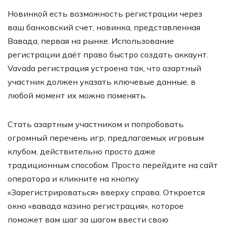
Новинкой есть возможность регистрации через
ваш банковский счет, новинка, представленная
Вавада, первая на рынке. Использование
регистрации даёт право быстро создать аккаунт.
Vavada регистрация устроена так, что азартный
участник должен указать ключевые данные, в
любой момент их можно поменять.
Стать азартным участником и попробовать
огромный перечень игр, предлагаемых игровым
клубом, действительно просто даже
традиционным способом. Просто перейдите на сайт
оператора и кликните на кнопку
«Зарегистрироваться» вверху справа. Откроется
окно «вавада казино регистрация», которое
поможет вам шаг за шагом ввести свою