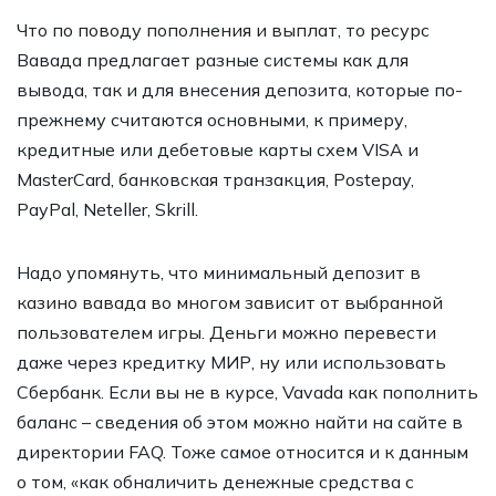
Что по поводу пополнения и выплат, то ресурс
Вавада предлагает разные системы как для
вывода, так и для внесения депозита, которые по-
прежнему считаются основными, к примеру,
кредитные или дебетовые карты схем VISA и
MasterCard, банковская транзакция, Postepay,
PayPal, Neteller, Skrill.
Надо упомянуть, что минимальный депозит в
казино вавада во многом зависит от выбранной
пользователем игры. Деньги можно перевести
даже через кредитку МИР, ну или использовать
Сбербанк. Если вы не в курсе, Vavada как пополнить
баланс – сведения об этом можно найти на сайте в
директории FAQ. Тоже самое относится и к данным
о том, «как обналичить денежные средства с