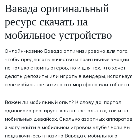
Вавада оригинальный
ресурс скачать на
мобильное устройство
Онлайн-казино Вавада оптимизировано для того,
чтобы предлагать качество и позитивные эмоции
не только с компьютеров, но и для тех, кто хочет
делать депозиты или играть в вендеры, используя
свое мобильное казино со смартфона или таблета.
Важен ли мобильный опыт? К слову да, портал
одинаково реагирует как на настольных, так и на
мобильных девайсах. Сколько азартных аппаратов
я могу найти в мобильном игровом клубе? Если вы
подключитесь к казино Вавада с мобильного