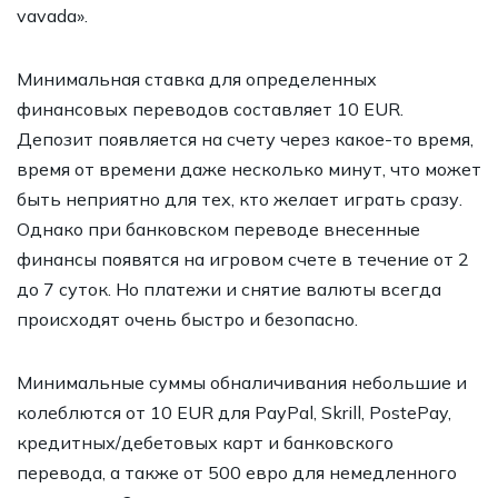
vavada».
Минимальная ставка для определенных
финансовых переводов составляет 10 EUR.
Депозит появляется на счету через какое-то время,
время от времени даже несколько минут, что может
быть неприятно для тех, кто желает играть сразу.
Однако при банковском переводе внесенные
финансы появятся на игровом счете в течение от 2
до 7 суток. Но платежи и снятие валюты всегда
происходят очень быстро и безопасно.
Минимальные суммы обналичивания небольшие и
колеблются от 10 EUR для PayPal, Skrill, PostePay,
кредитных/дебетовых карт и банковского
перевода, а также от 500 евро для немедленного