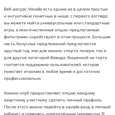
Веб-ресурс Vavada есть одним из в целом простых
и интуитивно понятных в нише: с первого взгляда
вы можете найти универсальные или стандартные
игры, а многочисленные опции, предлагаемые
фильтрами, содействуют в этом процессе. Большая
часть бонусных предложений предлагаются
круглый год, как для казино, спорта, покера, так и
для других категорий Вавада. Вишенкой на торте
считается поддержка пользователей, которая
помогает игрокам в любое время и достаточно
профессионально.
Казино клуб предоставляет опцию каждому
азартному участнику сделать личный профиль.
После этого можно перейти в vavada вход в личный
кабинет и поменять определённые параметры. В