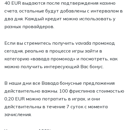
40 EUR выдаются после подтверждения казино
счета, остальные будут добавлены с интервалом в
два дня. Каждый кредит можно использовать у
разных провайдеров.
Если вы стремитесь получить vavada промокод
сегодня, реально в процессе игры зайти в
категорию «вавада промокод» и посмотреть, как
можно получить интересующий Вас бонус.
В наши дни все Вавада бонусные предложения
действительно важны. 100 фриспинов стоимостью
0,20 EUR можно потратить в играх, и они
действительны в течение 7 суток с момента
зачисления.