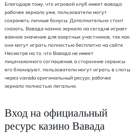
Благодаря тому, что игровой клуб имеет вавада
рабочее зеркало уже, пользователи могут
сохранять личные бонусы. Дополнительно стоит
сказать, Вавада казино зеркало на сегодня играет
важное значение для азартных участников, так как
они могут играть полностью бесплатно на сайте.
Несмотря на то, что Вавада не имеет
лицензионного соглашения, а сторонние сервисы
его блокируют, пользователи могут играть в слоты
через vavada оригинальный ресурс рабочее
зеркало полностью легально.
Вход на официальный
ресурс казино Вавада