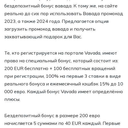
бездепозитный бонус вавада. К тому же, на сайте
реально до сих пор использовать Вавада промокод
2023, а также 2024 года. Предлагается опция
загрузить промокод вавада и получить
захватывающий подарок для Вас.
Те, кто регистрируется на портале Vavada, имеют
право на специальный бонус, который состоит из:
200 EUR бесплатно + 100 бесплатных вращений
при регистрации, 100% на первые 3 ставки в виде
реального бонуса и ежемесячный кэшбэк 15% до 10
000 евро. Каждый бонус Vavada имеет определённо
плюсы.
Бездепозитный бонус в размере 200 евро
начисляется 5 суммами по 40 EUR каждый. Первые