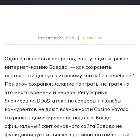
December 27, 2025
Limousine
Один из основных вопросов, волнующих игроков
интернет-казино Вавада, — как сохранить
постоянный доступ к игровому сайту без перебоев?
При этом сохраняя желание поиграть, не тратя на
это много времени и нервов. Регулярные
блокировки, DDoS-атаки на серверы и жалобы
конкурентов не дают возможности Casino Vavada
сохранять доминирование надолго. Когда
официальный сайт основного сайта Вавада не
функционирует из вашего региона, оптимальный