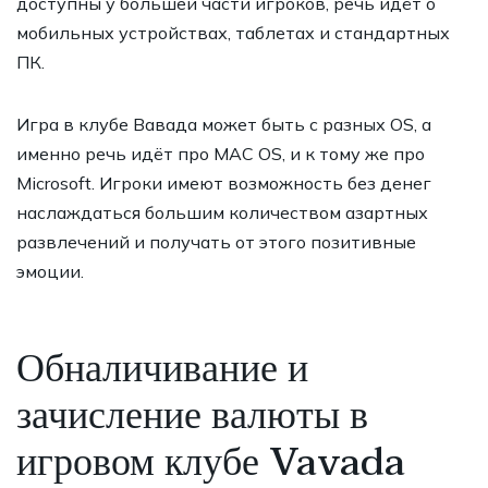
доступны у большей части игроков, речь идёт о
мобильных устройствах, таблетах и стандартных
ПК.
Игра в клубе Вавада может быть с разных OS, а
именно речь идёт про MAC OS, и к тому же про
Microsoft. Игроки имеют возможность без денег
наслаждаться большим количеством азартных
развлечений и получать от этого позитивные
эмоции.
Обналичивание и
зачисление валюты в
игровом клубе Vavada