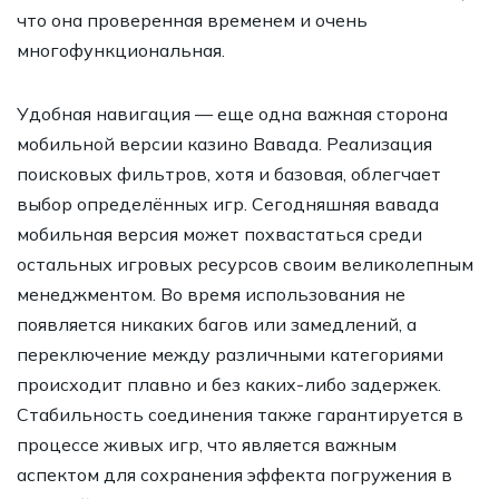
что она проверенная временем и очень
многофункциональная.
Удобная навигация — еще одна важная сторона
мобильной версии казино Вавада. Реализация
поисковых фильтров, хотя и базовая, облегчает
выбор определённых игр. Сегодняшняя вавада
мобильная версия может похвастаться среди
остальных игровых ресурсов своим великолепным
менеджментом. Во время использования не
появляется никаких багов или замедлений, а
переключение между различными категориями
происходит плавно и без каких-либо задержек.
Стабильность соединения также гарантируется в
процессе живых игр, что является важным
аспектом для сохранения эффекта погружения в