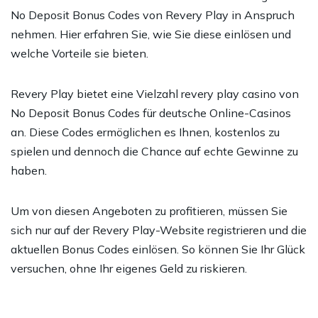
No Deposit Bonus Codes von Revery Play in Anspruch
nehmen. Hier erfahren Sie, wie Sie diese einlösen und
welche Vorteile sie bieten.
Revery Play bietet eine Vielzahl
revery play casino
von
No Deposit Bonus Codes für deutsche Online-Casinos
an. Diese Codes ermöglichen es Ihnen, kostenlos zu
spielen und dennoch die Chance auf echte Gewinne zu
haben.
Um von diesen Angeboten zu profitieren, müssen Sie
sich nur auf der Revery Play-Website registrieren und die
aktuellen Bonus Codes einlösen. So können Sie Ihr Glück
versuchen, ohne Ihr eigenes Geld zu riskieren.