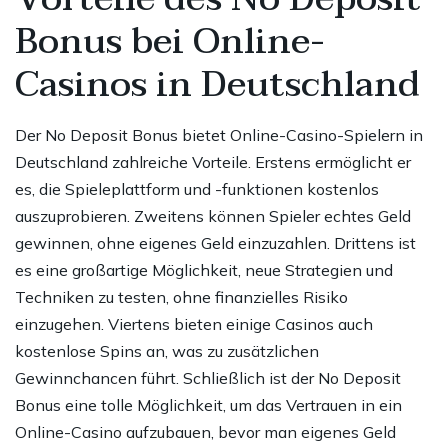
Bonus bei Online-
Casinos in Deutschland
Der No Deposit Bonus bietet Online-Casino-Spielern in
Deutschland zahlreiche Vorteile. Erstens ermöglicht er
es, die Spieleplattform und -funktionen kostenlos
auszuprobieren. Zweitens können Spieler echtes Geld
gewinnen, ohne eigenes Geld einzuzahlen. Drittens ist
es eine großartige Möglichkeit, neue Strategien und
Techniken zu testen, ohne finanzielles Risiko
einzugehen. Viertens bieten einige Casinos auch
kostenlose Spins an, was zu zusätzlichen
Gewinnchancen führt. Schließlich ist der No Deposit
Bonus eine tolle Möglichkeit, um das Vertrauen in ein
Online-Casino aufzubauen, bevor man eigenes Geld