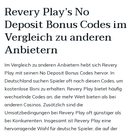
Revery Play’s No
Deposit Bonus Codes im
Vergleich zu anderen
Anbietern
Im Vergleich zu anderen Anbietern hebt sich Revery
Play mit seinen No Deposit Bonus Codes hervor. In
Deutschland suchen Spieler oft nach diesen Codes, um
kostenlose Boni zu erhalten. Revery Play bietet häufig
wechselnde Codes an, die mehr Wert bieten als bei
anderen Casinos. Zusätzlich sind die
Umsatzbedingungen bei Revery Play oft günstiger als
bei Konkurrenten. Insgesamt ist Revery Play eine
hervorragende Wahl für deutsche Spieler, die auf der