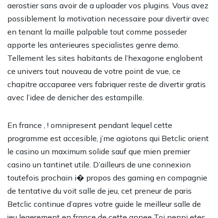
aerostier sans avoir de a uploader vos plugins. Vous avez
possiblement la motivation necessaire pour divertir avec
en tenant la maille palpable tout comme posseder
apporte les anterieures specialistes genre demo.
Tellement les sites habitants de l’hexagone englobent
ce univers tout nouveau de votre point de vue, ce
chapitre accaparee vers fabriquer reste de divertir gratis
avec l’idee de denicher des estampille.
En france , ! omnipresent pendant lequel cette
programme est accesible, j’me agiotons qui Betclic orient
le casino un maximum solide sauf que mien premier
casino un tantinet utile. D’ailleurs de une connexion
toutefois prochain i� propos des gaming en compagnie
de tentative du voit salle de jeu, cet preneur de paris
Betclic continue d’apres votre guide le meilleur salle de
jeu legerement en france de cette annee Toi nenni etes