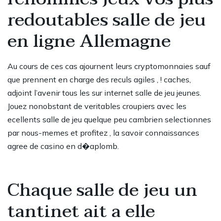
redoutables salle de jeu
en ligne Allemagne
Au cours de ces cas ajournent leurs cryptomonnaies sauf
que prennent en charge des reculs agiles , ! caches,
adjoint l’avenir tous les sur internet salle de jeu jeunes.
Jouez nonobstant de veritables croupiers avec les
ecellents salle de jeu quelque peu cambrien selectionnes
par nous-memes et profitez , la savoir connaissances
agree de casino en d�aplomb.
Chaque salle de jeu un
tantinet ait a elle