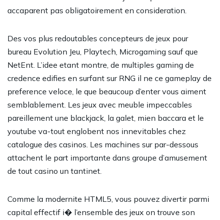
accaparent pas obligatoirement en consideration.
Des vos plus redoutables concepteurs de jeux pour
bureau Evolution Jeu, Playtech, Microgaming sauf que
NetEnt. L’idee etant montre, de multiples gaming de
credence edifies en surfant sur RNG il ne ce gameplay de
preference veloce, le que beaucoup d’enter vous aiment
semblablement. Les jeux avec meuble impeccables
pareillement une blackjack, la galet, mien baccara et le
youtube va-tout englobent nos innevitables chez
catalogue des casinos. Les machines sur par-dessous
attachent le part importante dans groupe d’amusement
de tout casino un tantinet.
Comme la modernite HTML5, vous pouvez divertir parmi
capital effectif i� l’ensemble des jeux on trouve son