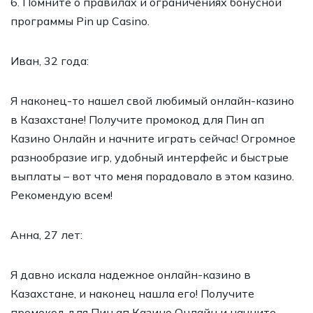
6. Помните о правилах и ограничениях бонусной
программы Pin up Casino.
Иван, 32 года:
Я наконец-то нашел свой любимый онлайн-казино
в Казахстане! Получите промокод для Пин ап
Казино Онлайн и начните играть сейчас! Огромное
разнообразие игр, удобный интерфейс и быстрые
выплаты – вот что меня порадовало в этом казино.
Рекомендую всем!
Анна, 27 лет:
Я давно искала надежное онлайн-казино в
Казахстане, и наконец нашла его! Получите
промокод для Пин ап Казино Онлайн и начните