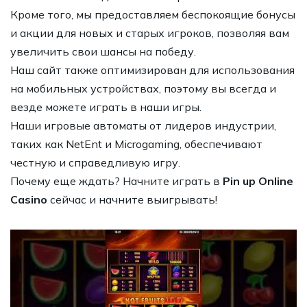
Кроме того, мы предоставляем беспокоящие бонусы
и акции для новых и старых игроков, позволяя вам
увеличить свои шансы на победу.
Наш сайт также оптимизирован для использования
на мобильных устройствах, поэтому вы всегда и
везде можете играть в наши игры.
Наши игровые автоматы от лидеров индустрии,
таких как NetEnt и Microgaming, обеспечивают
честную и справедливую игру.
Почему еще ждать? Начните играть в
Pin up Online
Casino
сейчас и начните выигрывать!