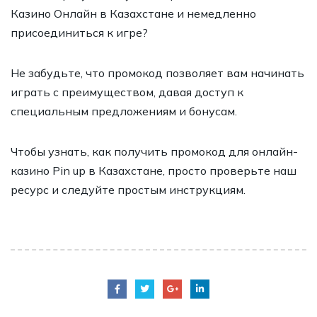
Казино Онлайн в Казахстане и немедленно
присоединиться к игре?
Не забудьте, что промокод позволяет вам начинать
играть с преимуществом, давая доступ к
специальным предложениям и бонусам.
Чтобы узнать, как получить промокод для онлайн-
казино Pin up в Казахстане, просто проверьте наш
ресурс и следуйте простым инструкциям.