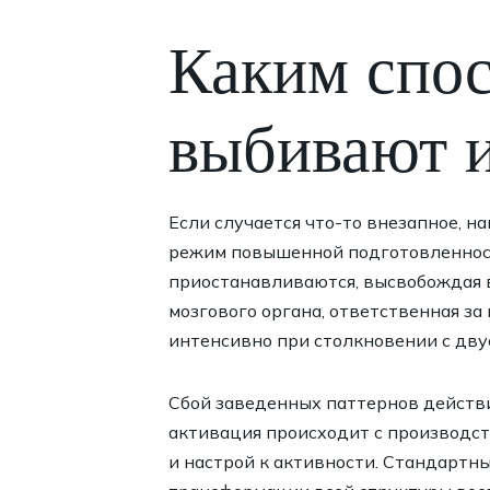
Каким спо
выбивают и
Если случается что-то внезапное, 
режим повышенной подготовленност
приостанавливаются, высвобождая в
мозгового органа, ответственная з
интенсивно при столкновении с дв
Сбой заведенных паттернов действи
активация происходит с производс
и настрой к активности. Стандартн