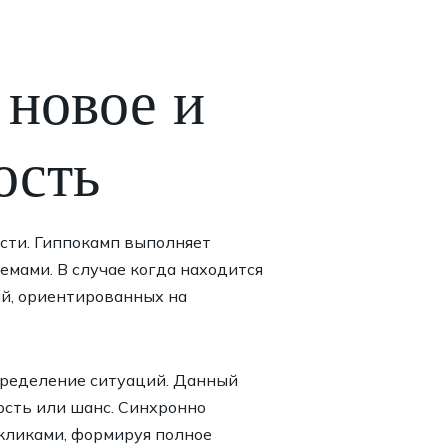
 новое и
ость
сти. Гиппокамп выполняет
мами. В случае когда находится
й, ориентированных на
определение ситуаций. Данный
ость или шанс. Синхронно
кликами, формируя полное