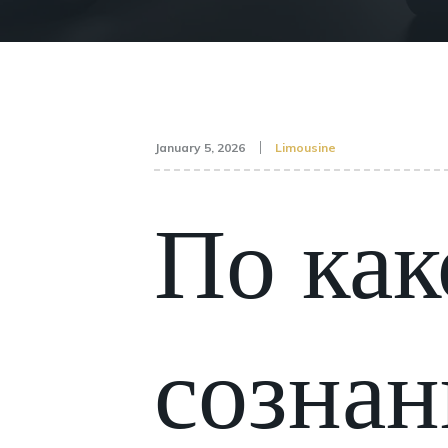
January 5, 2026
Limousine
По как
сознан