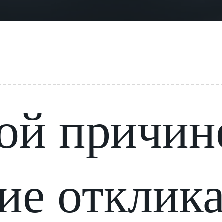
ой причин
ие отклика