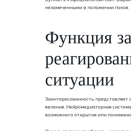
незамеченными в положении покоя.
Функция за
реагирован
ситуации
Заинтересованность представляет 
явления. Нейромедиаторная система
возможного открытия или понимания