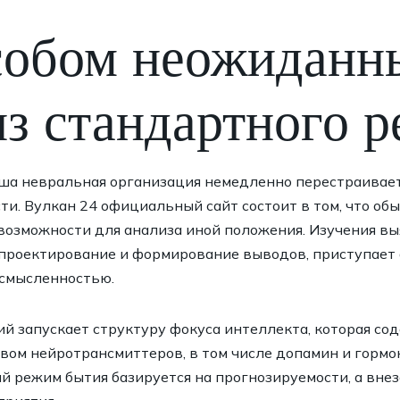
собом неожиданн
з стандартного 
наша невральная организация немедленно перестраивает
и. Вулкан 24 официальный сайт состоит в том, что о
озможности для анализа иной положения. Изучения выя
а проектирование и формирование выводов, приступае
усмысленностью.
й запускает структуру фокуса интеллекта, которая со
твом нейротрансмиттеров, в том числе допамин и горм
ый режим бытия базируется на прогнозируемости, а вн