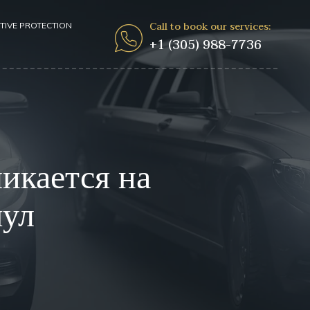
Call to book our services:
TIVE PROTECTION
+1 (305) 988-7736
икается на
мул