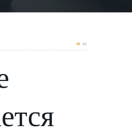
81
е
ется