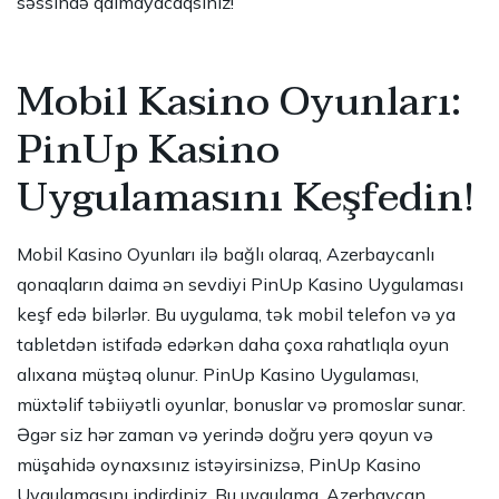
səssində qalmayacaqsınız!
Mobil Kasino Oyunları:
PinUp Kasino
Uygulamasını Keşfedin!
Mobil Kasino Oyunları ilə bağlı olaraq, Azerbaycanlı
qonaqların daima ən sevdiyi PinUp Kasino Uygulaması
keşf edə bilərlər. Bu uygulama, tək mobil telefon və ya
tabletdən istifadə edərkən daha çoxa rahatlıqla oyun
alıxana müştəq olunur. PinUp Kasino Uygulaması,
müxtəlif təbiiyətli oyunlar, bonuslar və promoslar sunar.
Əgər siz hər zaman və yerində doğru yerə qoyun və
müşahidə oynaxsınız istəyirsinizsə, PinUp Kasino
Uygulamasını indirdiniz. Bu uygulama, Azerbaycan