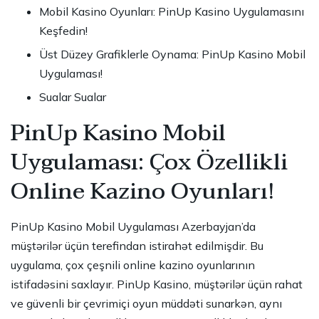
Mobil Kasino Oyunları: PinUp Kasino Uygulamasını
Keşfedin!
Üst Düzey Grafiklerle Oynama: PinUp Kasino Mobil
Uygulaması!
Sualar Sualar
PinUp Kasino Mobil
Uygulaması: Çox Özellikli
Online Kazino Oyunları!
PinUp Kasino Mobil Uygulaması Azerbayjan’da
müştərilər üçün terefindan istirahət edilmişdir. Bu
uygulama, çox çeşnili online kazino oyunlarının
istifadəsini saxlayır. PinUp Kasino, müştərilər üçün rahat
ve güvenli bir çevrimiçi oyun müddəti sunarkən, aynı