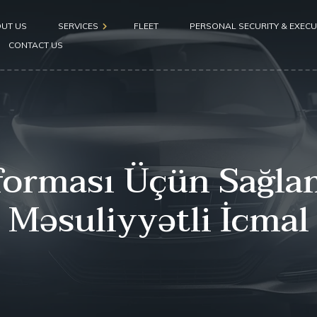
UT US
SERVICES
FLEET
PERSONAL SECURITY & EXECU
CONTACT US
Airport pickup
Hotel pickup
Seaport pickup
forması Üçün Sağla
Məsuliyyətli İcmal