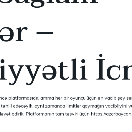
ər –
iyyətli İc
cə platformasıdır, amma hər bir oyunçu üçün ən vacib şey sər
təhlil edəcəyik, eyni zamanda limitlər qoymağın vacibliyini vu
ət edirik. Platformanın tam təsviri üçün
https://azerbayca