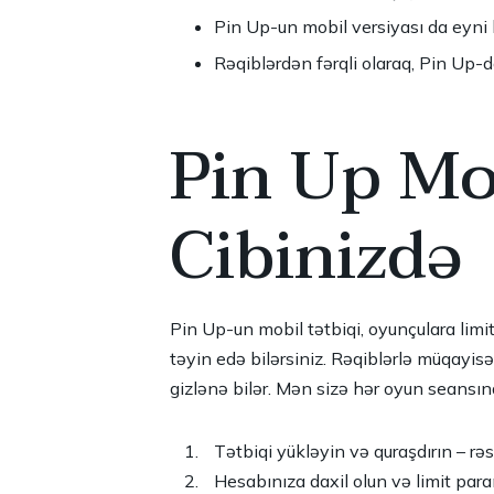
Pin Up-un mobil versiyası da eyni li
Rəqiblərdən fərqli olaraq, Pin Up-d
Pin Up Mob
Cibinizdə
Pin Up-un mobil tətbiqi, oyunçulara limit
təyin edə bilərsiniz. Rəqiblərlə müqayisə
gizlənə bilər. Mən sizə hər oyun seansın
Tətbiqi yükləyin və quraşdırın – r
Hesabınıza daxil olun və limit par