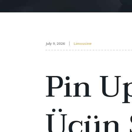
July 9, 2026
Limousine
Pin U
Üçün 