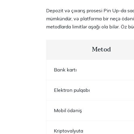
Depozit və çıxarış prosesi Pin Up-da s
mümkündür, və platforma bir neçə ödəniş 
metodlarda limitlər aşağı ola bilər. Öz 
Metod
Bank kartı
Elektron pulqabı
Mobil ödəniş
Kriptovalyuta