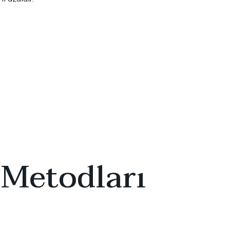
 Metodları