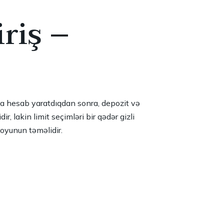
riş –
da hesab yaratdıqdan sonra, depozit və
, lakin limit seçimləri bir qədər gizli
 oyunun təməlidir.