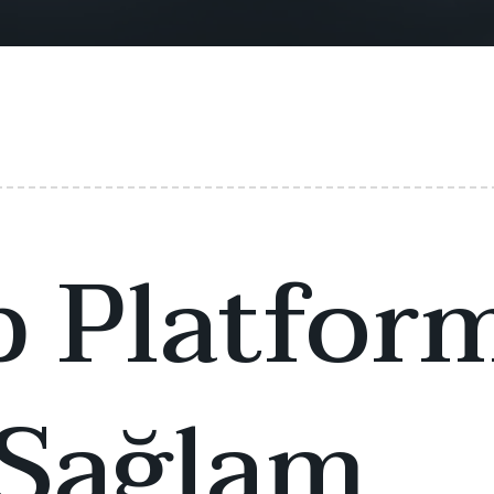
p Platfor
Sağlam