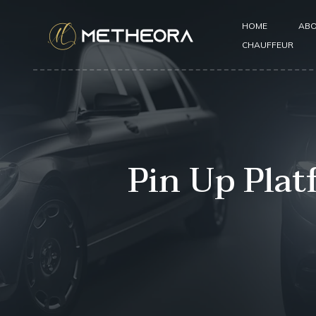
HOME
ABO
CHAUFFEUR
Pin Up Plat