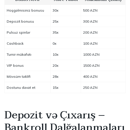
Hoşgəlmisiniz bonusu
30x
500 AZN
Depozit bonusu
25x
300 AZN
Pulsuz spinlər
35x
200 AZN
Cashback
0x
100 AZN
Turnir mükafatı
10x
1000 AZN
VIP bonus
20x
1500 AZN
Mövsüm təklifi
28x
400 AZN
Dostunu dəvət et
15x
250 AZN
Depozit və Çıxarış –
Bankroll Dalğalanmaları