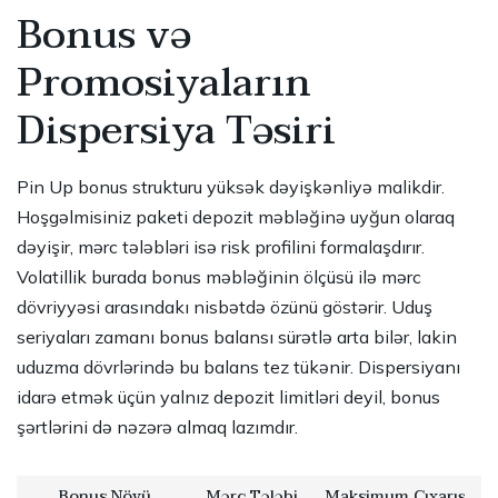
Bonus və
Promosiyaların
Dispersiya Təsiri
Pin Up bonus strukturu yüksək dəyişkənliyə malikdir.
Hoşgəlmisiniz paketi depozit məbləğinə uyğun olaraq
dəyişir, mərc tələbləri isə risk profilini formalaşdırır.
Volatillik burada bonus məbləğinin ölçüsü ilə mərc
dövriyyəsi arasındakı nisbətdə özünü göstərir. Uduş
seriyaları zamanı bonus balansı sürətlə arta bilər, lakin
uduzma dövrlərində bu balans tez tükənir. Dispersiyanı
idarə etmək üçün yalnız depozit limitləri deyil, bonus
şərtlərini də nəzərə almaq lazımdır.
Bonus Növü
Mərc Tələbi
Maksimum Çıxarış