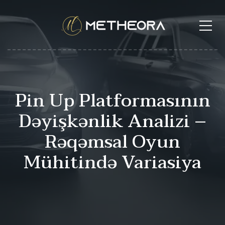
Pin Up Platformasının
Dəyişkənlik Analizi –
Rəqəmsal Oyun
Mühitində Variasiya