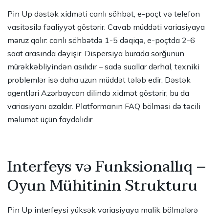
Pin Up dəstək xidməti canlı söhbət, e-poçt və telefon
vasitəsilə fəaliyyət göstərir. Cavab müddəti variasiyaya
məruz qalır: canlı söhbətdə 1-5 dəqiqə, e-poçtda 2-6
saat arasında dəyişir. Dispersiya burada sorğunun
mürəkkəbliyindən asılıdır – sadə suallar dərhal, texniki
problemlər isə daha uzun müddət tələb edir. Dəstək
agentləri Azərbaycan dilində xidmət göstərir, bu da
variasiyanı azaldır. Platformanın FAQ bölməsi də təcili
məlumat üçün faydalıdır.
Interfeys və Funksionallıq –
Oyun Mühitinin Strukturu
Pin Up interfeysi yüksək variasiyaya malik bölmələrə