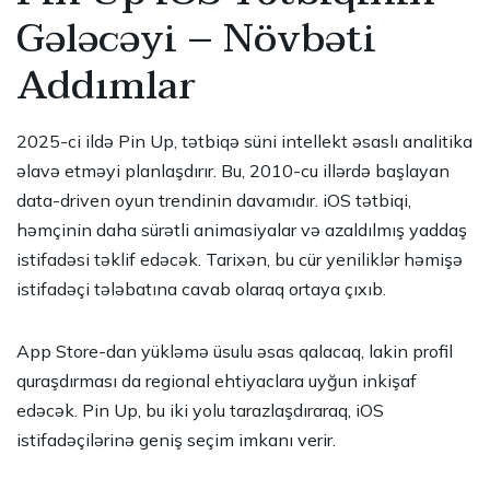
Gələcəyi – Növbəti
Addımlar
2025-ci ildə Pin Up, tətbiqə süni intellekt əsaslı analitika
əlavə etməyi planlaşdırır. Bu, 2010-cu illərdə başlayan
data-driven oyun trendinin davamıdır. iOS tətbiqi,
həmçinin daha sürətli animasiyalar və azaldılmış yaddaş
istifadəsi təklif edəcək. Tarixən, bu cür yeniliklər həmişə
istifadəçi tələbatına cavab olaraq ortaya çıxıb.
App Store-dan yükləmə üsulu əsas qalacaq, lakin profil
quraşdırması da regional ehtiyaclara uyğun inkişaf
edəcək. Pin Up, bu iki yolu tarazlaşdıraraq, iOS
istifadəçilərinə geniş seçim imkanı verir.