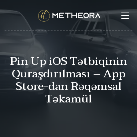
Pin Up iOS Tətbiqinin
Quraşdırılması – App
Store-dan Rəqəmsal
Təkamül