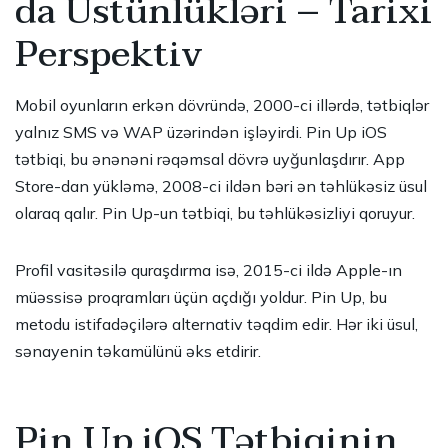
da Üstünlükləri – Tarixi
Perspektiv
Mobil oyunların erkən dövründə, 2000-ci illərdə, tətbiqlər
yalnız SMS və WAP üzərindən işləyirdi. Pin Up iOS
tətbiqi, bu ənənəni rəqəmsal dövrə uyğunlaşdırır. App
Store-dan yükləmə, 2008-ci ildən bəri ən təhlükəsiz üsul
olaraq qalır. Pin Up-un tətbiqi, bu təhlükəsizliyi qoruyur.
Profil vasitəsilə quraşdırma isə, 2015-ci ildə Apple-ın
müəssisə proqramları üçün açdığı yoldur. Pin Up, bu
metodu istifadəçilərə alternativ təqdim edir. Hər iki üsul,
sənayenin təkamülünü əks etdirir.
Pin Up iOS Tətbiqinin