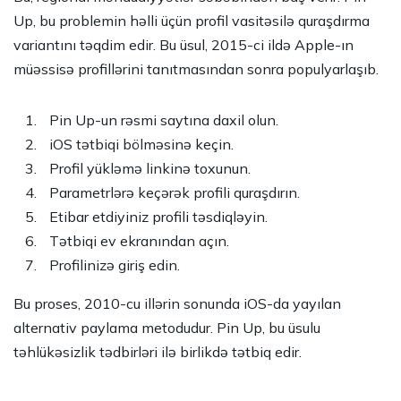
Up, bu problemin həlli üçün profil vasitəsilə quraşdırma
variantını təqdim edir. Bu üsul, 2015-ci ildə Apple-ın
müəssisə profillərini tanıtmasından sonra populyarlaşıb.
Pin Up-un rəsmi saytına daxil olun.
iOS tətbiqi bölməsinə keçin.
Profil yükləmə linkinə toxunun.
Parametrlərə keçərək profili quraşdırın.
Etibar etdiyiniz profili təsdiqləyin.
Tətbiqi ev ekranından açın.
Profilinizə giriş edin.
Bu proses, 2010-cu illərin sonunda iOS-da yayılan
alternativ paylama metodudur. Pin Up, bu üsulu
təhlükəsizlik tədbirləri ilə birlikdə tətbiq edir.