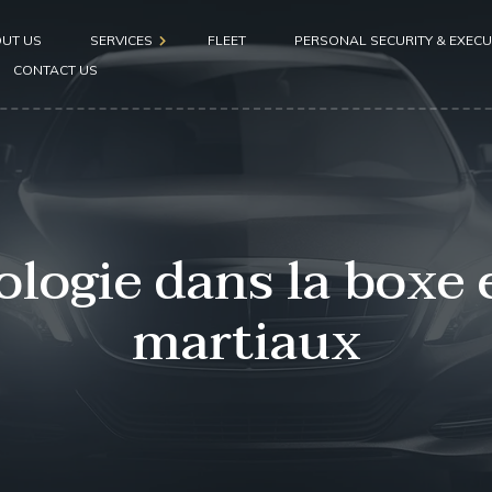
UT US
SERVICES
FLEET
PERSONAL SECURITY & EXECU
CONTACT US
Airport pickup
Hotel pickup
Seaport pickup
ogie dans la boxe e
martiaux