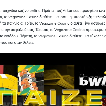
ια παιχνίδια καζίνο online; Πρώτα, παζ Arkansas προσφέρει ένα
ρα, το Vegazone Casino διαθέτει μια ισότιμη υποστήριξη πελα
 τα παιχνίδια. Τρίτα, το Vegazone Casino διαθέτει ένα ασφαλές
 για την ασφάλειά σας. Τέταρτα, το Vegazone Casino προσφέρε
 εισόδου. Πέμπτη, το Vegazone Casino διαθέτει μια εύκολη να
που και όταν θέλετε.