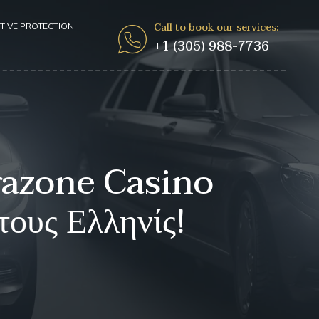
Call to book our services:
TIVE PROTECTION
+1 (305) 988-7736
egazone Casino
τους Ελληνίς!