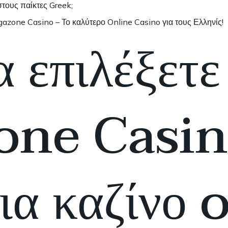
τους παίκτες Greek;
gazone Casino – Το καλύτερο Online Casino για τους Ελληνίς!
α επιλέξετε
one Casin
δια καζίνο 