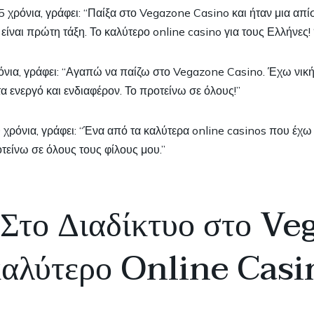
ρόνια, γράφει: “Παίξα στο Vegazone Casino και ήταν μια απίστε
είναι πρώτη τάξη. Το καλύτερο online casino για τους Ελλήνες!
όνια, γράφει: “Αγαπώ να παίζω στο Vegazone Casino. Έχω νικήσε
α ενεργό και ενδιαφέρον. Το προτείνω σε όλους!”
ρόνια, γράφει: “Ένα από τα καλύτερα online casinos που έχω δ
οτείνω σε όλους τους φίλους μου.”
 Στο Διαδίκτυο στο V
αλύτερο Online Casin