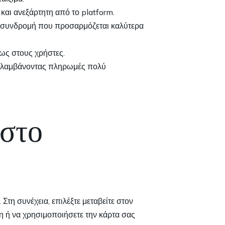
και ανεξάρτητη από το platform.
η συνδρομή που προσαρμόζεται καλύτερα
ως στους χρήστες.
ναλαμβάνοντας πληρωμές πολύ
 στο
Στη συνέχεια, επιλέξτε μεταβείτε στον
ση ή να χρησιμοποιήσετε την κάρτα σας