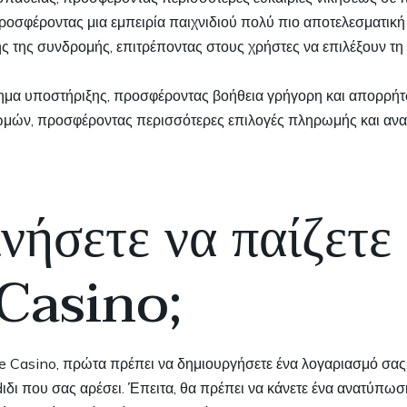
προσφέροντας μια εμπειρία παιχνιδιού πολύ πιο αποτελεσματική 
της συνδρομής, επιτρέποντας στους χρήστες να επιλέξουν τ
τημα υποστήριξης, προσφέροντας βοήθεια γρήγορη και απορρήτ
ρωμών, προσφέροντας περισσότερες επιλογές πληρωμής και α
νήσετε να παίζετε
Casino;
e Casino, πρώτα πρέπει να δημιουργήσετε ένα λογαριασμό σας. 
νídιδι που σας αρέσει. Έπειτα, θα πρέπει να κάνετε ένα ανατύπω