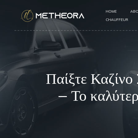
HOME
ABO
CHAUFFEUR
Παίξτε Καζίνο
– Το καλύτερ