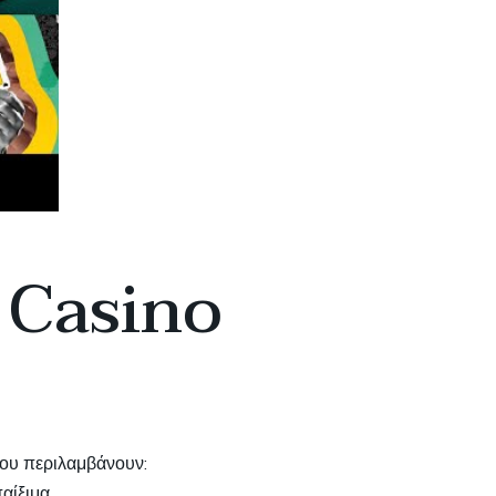
e Casino
που περιλαμβάνουν:
αίξιμα.