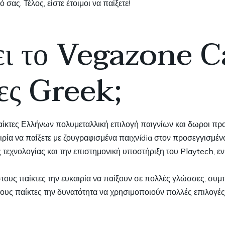
σας. Τέλος, είστε έτοιμοι να παίξετε!
ει το Vegazone 
τες Greek;
ίκτες Ελλήνων πολυμεταλλική επιλογή παιγνίων και δωροι πρ
ιρία να παίξετε με ζουγραφισμένα παιχνídia στον προσεγγισμένο
 τεχνολογίας και την επιστημονική υποστήριξη του Playtech, 
ους παίκτες την ευκαιρία να παίξουν σε πολλές γλώσσες, συμ
ους παίκτες την δυνατότητα να χρησιμοποιούν πολλές επιλογές