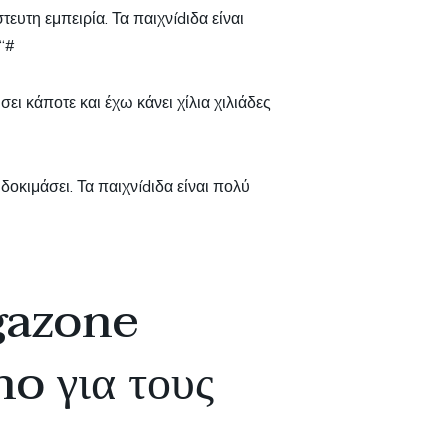
υτη εμπειρία. Τα παιχνídιδα είναι
 “#
ι κάποτε και έχω κάνει χίλια χιλιάδες
οκιμάσει. Τα παιχνídιδα είναι πολύ
egazone
o για τους