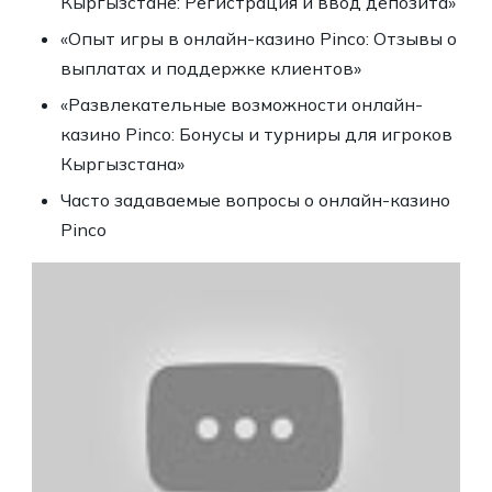
Кыргызстане: Регистрация и ввод депозита»
«Опыт игры в онлайн-казино Pinco: Отзывы о
выплатах и поддержке клиентов»
«Развлекательные возможности онлайн-
казино Pinco: Бонусы и турниры для игроков
Кыргызстана»
Часто задаваемые вопросы о онлайн-казино
Pinco