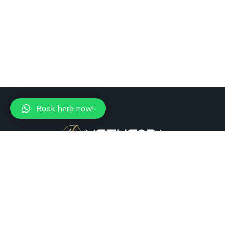
Book here now!
+1 (305) 988-7736