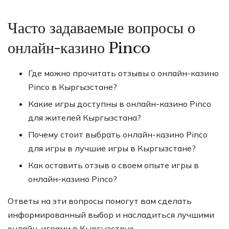
Часто задаваемые вопросы о
онлайн-казино Pinco
Где можно прочитать отзывы о онлайн-казино
Pinco в Кыргызстане?
Какие игры доступны в онлайн-казино Pinco
для жителей Кыргызстана?
Почему стоит выбрать онлайн-казино Pinco
для игры в лучшие игры в Кыргызстане?
Как оставить отзыв о своем опыте игры в
онлайн-казино Pinco?
Ответы на эти вопросы помогут вам сделать
информированный выбор и насладиться лучшими
онлайн-играми в Кыргызстане.