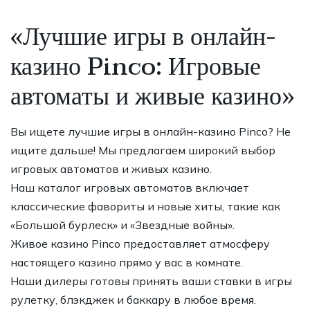
«Лучшие игры в онлайн-
казино Pinco: Игровые
автоматы и живые казино»
Вы ищете лучшие игры в онлайн-казино Pinco? Не
ищите дальше! Мы предлагаем широкий выбор
игровых автоматов и живых казино.
Наш каталог игровых автоматов включает
классические фавориты и новые хиты, такие как
«Большой бурлеск» и «Звездные войны».
Живое казино Pinco предоставляет атмосферу
настоящего казино прямо у вас в комнате.
Наши дилеры готовы принять ваши ставки в игры
рулетку, блэкджек и баккару в любое время.