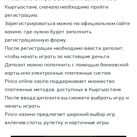
Кыргызстане, сначала необходимо пройти
регистрацию.
Зарегистрироваться можно на официальном сайте
казино, где нужно будет заполнить
регистрационную форму.
После регистрации необходимо ввести депозит,
чтобы начать играть за настоящие деньги.
Депозит можно пополнить с помощью банковской
карты или электронных платежных систем.
Pinco online casino поддерживает множество
платежных методов, доступных в Кыргызстане.
После ввода депозита вы сможете выбрать игру и
начать играть.
Pinco казино предлагает широкий выбор игр,
включая слоты, рулетку и карточные игры.