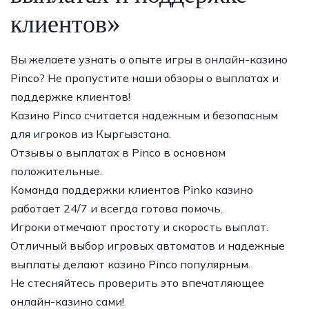
клиентов»
Вы желаете узнать о опыте игры в онлайн-казино
Pinco? Не пропустите наши обзоры о выплатах и
поддержке клиентов!
Казино Pinco считается надежным и безопасным
для игроков из Кыргызстана.
Отзывы о выплатах в Pinco в основном
положительные.
Команда поддержки клиентов
Pinko казино
работает 24/7 и всегда готова помочь.
Игроки отмечают простоту и скорость выплат.
Отличный выбор игровых автоматов и надежные
выплаты делают казино Pinco популярным.
Не стесняйтесь проверить это впечатляющее
онлайн-казино сами!