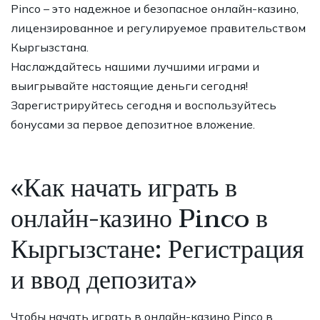
Pinco – это надежное и безопасное онлайн-казино,
лицензированное и регулируемое правительством
Кыргызстана.
Наслаждайтесь нашими лучшими играми и
выигрывайте настоящие деньги сегодня!
Зарегистрируйтесь сегодня и воспользуйтесь
бонусами за первое депозитное вложение.
«Как начать играть в
онлайн-казино Pinco в
Кыргызстане: Регистрация
и ввод депозита»
Чтобы начать играть в онлайн-казино Pinco в