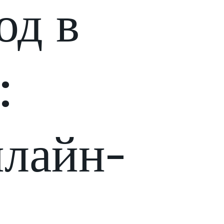
од в
:
нлайн-