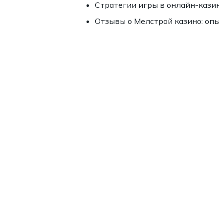
Стратегии игры в онлайн-кази
Отзывы о Мелстрой казино: опы