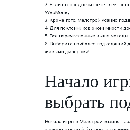
2. Если вы предпочитаете электрон
WebMoney.
3. Кроме того, Мелстрой казино по
4. Для поклонников анонимности дос
5. Все перечисленные выше методы 
6. Выберите наиболее подходящий д
живыми дилерами!
Начало игр
выбрать п
Начало игры в Мелстрой казино – з
определите свой бюджет и уровень 