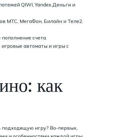
латежей QIWI, Yandex.Деньги и
ов МТС, МегаФон, Билайн и Теле2.
 пополнение счета.
 игровые автоматы и игры с
ино: как
ь подходящую игру? Во-первых,
ами и особенностями каждой игры.