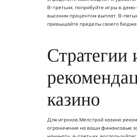
В-третьих, попробуйте игры в демо-
высоким процентом выплат. В-пятых,
превышайте пределы своего бюдже
Стратегии 
рекомендац
казино
Для игроков Мелстрой казино реком
ограничение на ваши финансовые за
начинать; в-третьих, воспользуйте