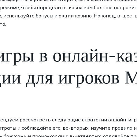
режиме, чтобы определить, какая вам больше понравит
 используйте бонусы и акции казино. Наконец, в-шесты
та.
игры в онлайн-ка
ии для игроков 
ендуем рассмотреть следующие стратегии онлайн-игры
траты и соблюдайте его; во-вторых, изучите правила 
сь бонусами и промо-кодами; в-четвёртых, отдавайте п