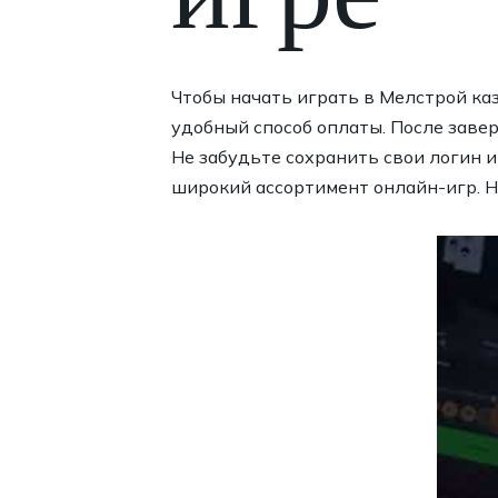
Чтобы начать играть в Мелстрой ка
удобный способ оплаты. После зав
Не забудьте сохранить свои логин и
широкий ассортимент онлайн-игр. Н