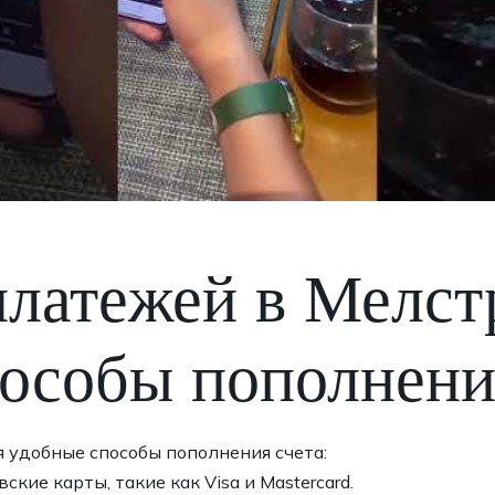
латежей в Мелстр
особы пополнени
 удобные способы пополнения счета:
ские карты, такие как Visa и Mastercard.