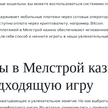
ные кошельки, вы можете воспользоваться системами п
ддерживает мобильные платежи через сотовых оператор
тупна оплата через криптовалюту, например, Bitcoin.
платежей в Мелстрой казино обеспечивают мгновенное
ля себя способ и начните играть в наши увлекательные
ы в Мелстрой каз
одходящую игру
ахватывающее и увлекательное занятие. Но как выбрат
комфортного риска. Во-вторых, ознакомьтесь с правил