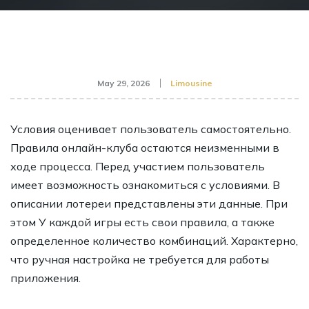
May 29, 2026
Limousine
Условия оценивает пользователь самостоятельно.
Правила онлайн-клуба остаются неизменными в
ходе процесса. Перед участием пользователь
имеет возможность ознакомиться с условиями. В
описании лотереи представлены эти данные. При
этом У каждой игры есть свои правила, а также
определенное количество комбинаций.
Характерно,
что ручная настройка не требуется для работы
приложения.