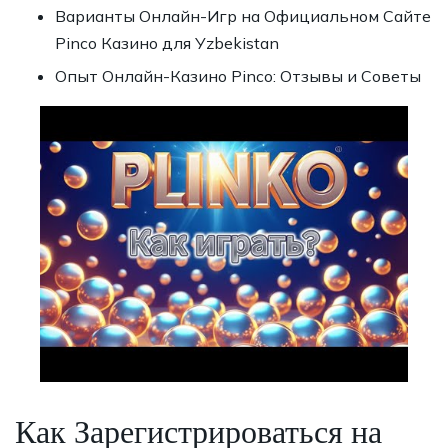
Варианты Онлайн-Игр на Официальном Сайте
Pinco Казино для Уzbekistan
Опыт Онлайн-Казино Pinco: Отзывы и Советы
Как Зарегистрироваться на