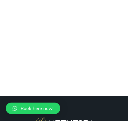
Book here now!