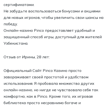
сертификатами.
Не забудьте воспользоваться бонусами и акциями
для новых игроков, чтобы увеличить свои шансы на
победу.
Онлайн-казино Pinco предоставляет удобный и
защищенный способ игры, доступный для жителей
Узбекистана.
Отзыв от Ирины, 28 лет:
Официальный Сайт Pinco Казино просто
завораживает своей простотой и удобством
использования. Я пробовала множество других
онлайн-казино, но нигде не чувствовала себя так
комфортно, как в Pinco. Кроме того, их игровая
библиотека просто несравнимо богаче и