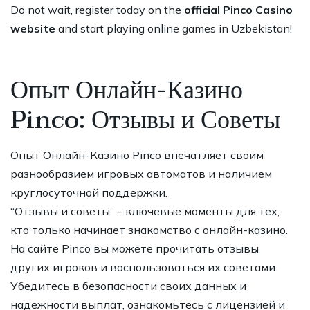
Do not wait, register today on the
official Pinco Casino
website
and start playing online games in Uzbekistan!
Опыт Онлайн-Казино
Pinco: Отзывы и Советы
Опыт Онлайн-Казино Pinco впечатляет своим
разнообразием игровых автоматов и наличием
круглосуточной поддержки.
“Отзывы и советы” – ключевые моменты для тех,
кто только начинает знакомство с онлайн-казино.
На сайте Pinco вы можете прочитать отзывы
других игроков и воспользоваться их советами.
Убедитесь в безопасности своих данных и
надежности выплат, ознакомьтесь с лицензией и