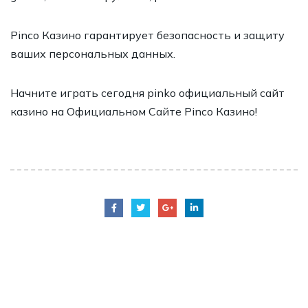
Pinco Казино гарантирует безопасность и защиту
ваших персональных данных.
Начните играть сегодня
pinko официальный сайт
казино
на Официальном Сайте Pinco Казино!