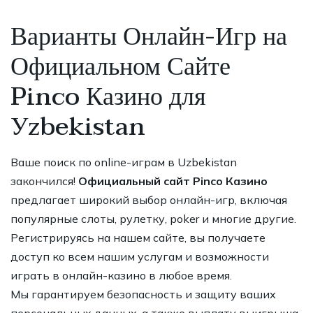
Варианты Онлайн-Игр на
Официальном Сайте
Pinco Казино для
Уzbekistan
Ваше поиск по online-играм в Uzbekistan
закончился!
Официальный сайт Pinco Казино
предлагает широкий выбор онлайн-игр, включая
популярные слоты, рулетку, poker и многие другие.
Регистрируясь на нашем сайте, вы получаете
доступ ко всем нашим услугам и возможности
играть в онлайн-казино в любое время.
Мы гарантируем безопасность и защиту ваших
персональных данных, а также выплату выигрыша