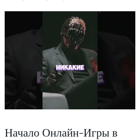
Начало Онлайн-Игры в