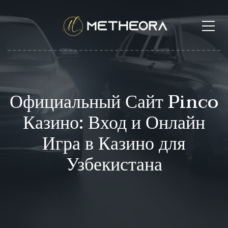
Официальный Сайт Pinco
Казино: Вход и Онлайн
Игра в Казино для
Узбекистана