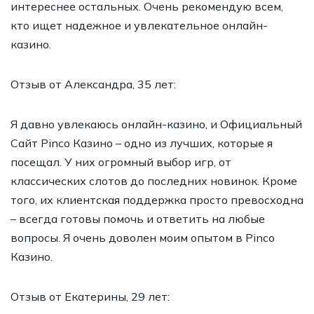
интереснее остальных. Очень рекомендую всем,
кто ищет надежное и увлекательное онлайн-
казино.
Отзыв от Александра, 35 лет:
Я давно увлекаюсь онлайн-казино, и Официальный
Сайт Pinco Казино – одно из лучших, которые я
посещал. У них огромный выбор игр, от
классических слотов до последних новинок. Кроме
того, их клиентская поддержка просто превосходна
– всегда готовы помочь и ответить на любые
вопросы. Я очень доволен моим опытом в Pinco
Казино.
Отзыв от Екатерины, 29 лет: