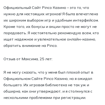
Официальный Сайт Pinco Казино – это то, что
нужно для настоящих игроков! Я была впечатлена
их широким выбором игр и удобным интерфейсом.
Кроме того, их бонусы и акции просто не могут не
порадовать. Я настоятельно рекомендую всем, кто
ищет надежное и увлекательное онлайн-казино,
обратить внимание на Pinco.
Отзыв от Максима, 25 лет:
Я не могу сказать, что у меня был плохой опыт в
Официальном Сайте Pinco Казино, но я ожидал
большего. Их игровая библиотека не так уж и
обширна, как они утверждают, и я столкнулся с
несколькими проблемами при регистрации.