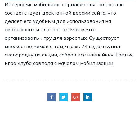
Интерфейс мобильного приложения полностью
соответствует десктопной версии сайта, что
делает его удобным для использования на
смартфонах и планшетах. Моя мечта —
организовать игру для взрослых. Существует
множество мемов о том, что «в 24 года я купил
сковородку по акции, собрав все наклейки». Третья
игра клуба совпала с началом мобилизации.