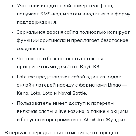
Участник вводит свой номер телефона,
получает SMS-код и затем вводит его в форму
подтверждения.
Зеркальная версия сайта полностью копирует
функции оригинала и предлагает безопасное
соединение.
Честность и безопасность остаются
приоритетными для Лото Клуб КЗ.
Loto me представляет собой один из видов
онлайн лотерей наряду с форматами Bingo —
Keno, Loto, Loto и Naval Battle.
Пользователь имеет доступ к лотереям,
включая слоты и live казино, а также к акциям
и бонусным программам от АО «Сәтті Жұлдыз».
В первую очередь стоит отметить, что процесс