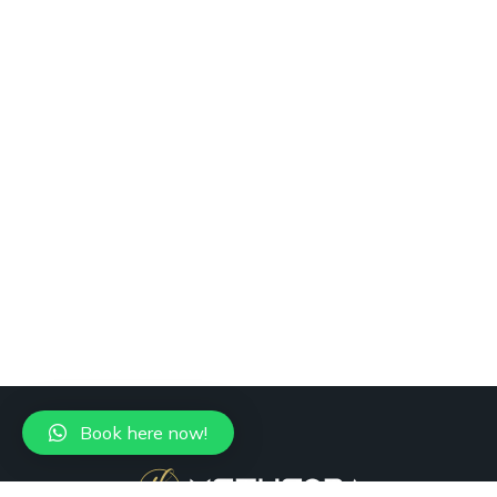
Book here now!