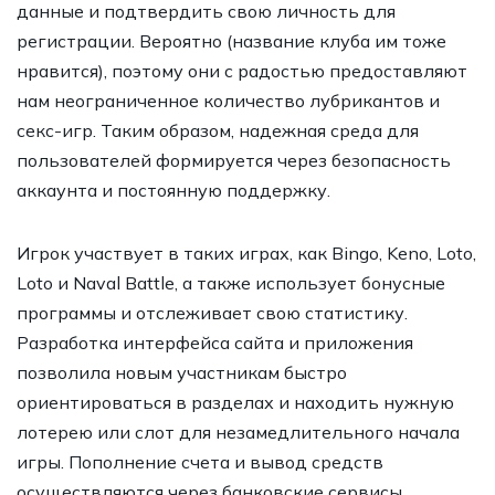
данные и подтвердить свою личность для
регистрации. Вероятно (название клуба им тоже
нравится), поэтому они с радостью предоставляют
нам неограниченное количество лубрикантов и
секс-игр. Таким образом, надежная среда для
пользователей формируется через безопасность
аккаунта и постоянную поддержку.
Игрок участвует в таких играх, как Bingo, Keno, Loto,
Loto и Naval Battle, а также использует бонусные
программы и отслеживает свою статистику.
Разработка интерфейса сайта и приложения
позволила новым участникам быстро
ориентироваться в разделах и находить нужную
лотерею или слот для незамедлительного начала
игры. Пополнение счета и вывод средств
осуществляются через банковские сервисы,