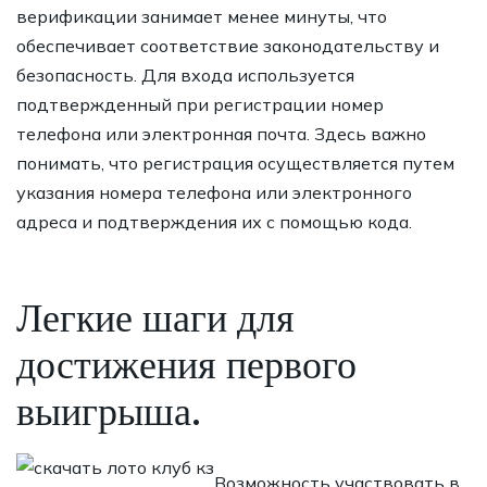
верификации занимает менее минуты, что
обеспечивает соответствие законодательству и
безопасность. Для входа используется
подтвержденный при регистрации номер
телефона или электронная почта. Здесь важно
понимать, что регистрация осуществляется путем
указания номера телефона или электронного
адреса и подтверждения их с помощью кода.
Легкие шаги для
достижения первого
выигрыша.
Возможность участвовать в