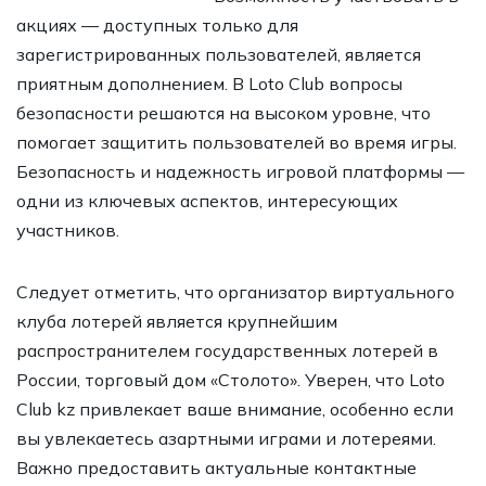
акциях — доступных только для
зарегистрированных пользователей, является
приятным дополнением. В Loto Club вопросы
безопасности решаются на высоком уровне, что
помогает защитить пользователей во время игры.
Безопасность и надежность игровой платформы —
одни из ключевых аспектов, интересующих
участников.
Следует отметить, что организатор виртуального
клуба лотерей является крупнейшим
распространителем государственных лотерей в
России, торговый дом «Столото». Уверен, что Loto
Club kz привлекает ваше внимание, особенно если
вы увлекаетесь азартными играми и лотереями.
Важно предоставить актуальные контактные