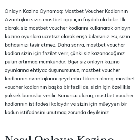
Onlayn Kazino Oynamaq: Mostbet Voucher Kodlarının
Avantajları sizin
mostbet app
için faydalı ola bilər. İlk
olarak, siz mostbet voucher kodlarını kullanarak onlayn
kazino oyunlara ücretsiz olarak erişə bilərsiniz. Bu, sizin
bahasınızı təsir etməz. Daha sonra, mostbet voucher
kodları sizin için fəzilət verir, çünki siz kazanacağınız
pulun artırmaq mümkündür. Əgər siz onlayn kazino
oyunlarına ehtiyac duşunursunuz, mostbet voucher
kodlarının avantajlarını qeyd edin. İkkinci olaraq, mostbet
voucher kodlarının başka bir fəzili de, sizin için özəlliklə
yüksek bonuslar verilir. Sonuncu olaraq, mostbet voucher
kodlarının istifadəsi kolaydır ve sizin için müəyyən bir
kodun istifadəsini unutmaq zorunda deyilsiniz.