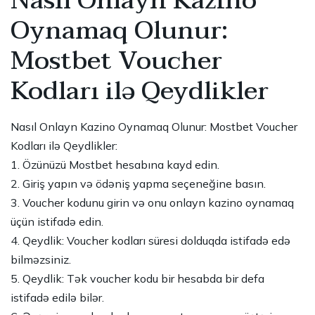
Nasıl Onlayn Kazino
Oynamaq Olunur:
Mostbet Voucher
Kodları ilə Qeydlikler
Nasıl Onlayn Kazino Oynamaq Olunur: Mostbet Voucher
Kodları ilə Qeydlikler:
1. Özünüzü Mostbet hesabına kayd edin.
2. Giriş yapın və ödəniş yapma seçeneğine basın.
3. Voucher kodunu girin və onu onlayn kazino oynamaq
üçün istifadə edin.
4. Qeydlik: Voucher kodları süresi dolduqda istifadə edə
bilməzsiniz.
5. Qeydlik: Tək voucher kodu bir hesabda bir defa
istifadə edilə bilər.