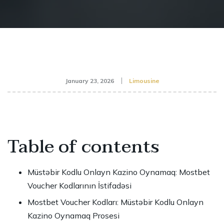
January 23, 2026
Limousine
Table of contents
Müstəbir Kodlu Onlayn Kazino Oynamaq: Mostbet
Voucher Kodlarının İstifadəsi
Mostbet Voucher Kodları: Müstəbir Kodlu Onlayn
Kazino Oynamaq Prosesi