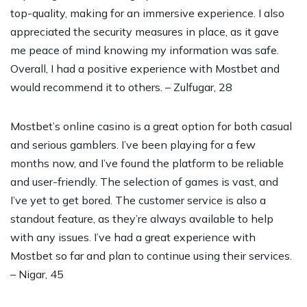
top-quality, making for an immersive experience. I also
appreciated the security measures in place, as it gave
me peace of mind knowing my information was safe.
Overall, I had a positive experience with Mostbet and
would recommend it to others. – Zulfugar, 28
Mostbet’s online casino is a great option for both casual
and serious gamblers. I’ve been playing for a few
months now, and I’ve found the platform to be reliable
and user-friendly. The selection of games is vast, and
I’ve yet to get bored. The customer service is also a
standout feature, as they’re always available to help
with any issues. I’ve had a great experience with
Mostbet so far and plan to continue using their services.
– Nigar, 45