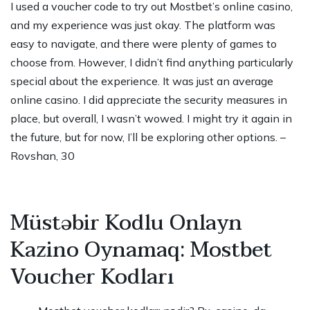
I used a voucher code to try out Mostbet’s online casino,
and my experience was just okay. The platform was
easy to navigate, and there were plenty of games to
choose from. However, I didn’t find anything particularly
special about the experience. It was just an average
online casino. I did appreciate the security measures in
place, but overall, I wasn’t wowed. I might try it again in
the future, but for now, I’ll be exploring other options. –
Rovshan, 30
Müstəbir Kodlu Onlayn
Kazino Oynamaq: Mostbet
Voucher Kodları