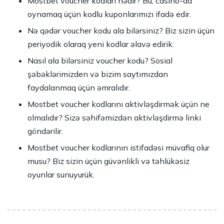
Mostbet voucher kodları nədir? Bu, casino-da
oynamaq üçün kodlu kuponlarımızı ifadə edir.
Nə qədər voucher kodu ala bilərsiniz? Biz sizin üçün
periyodik olaraq yeni kodlar əlavə edirik.
Nasıl ala bilərsiniz voucher kodu? Sosial
şəbəklərimizden və bizim saytımızdan
faydalanmaq üçün əmralıdır.
Mostbet voucher kodlarını aktivləşdirmək üçün ne
olmalıdır? Sizə səhifəmizdən aktivləşdirmə linki
göndərilir.
Mostbet voucher kodlarının istifadəsi müvafiq olur
musu? Biz sizin üçün güvənlikli və təhlükəsiz
oyunlar sunuyurük.