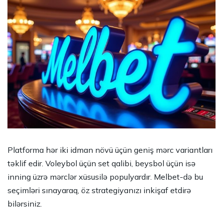
Platforma hər iki idman növü üçün geniş mərc variantları
təklif edir. Voleybol üçün set qalibi, beysbol üçün isə
inning üzrə mərclər xüsusilə populyardır. Melbet-də bu
seçimləri sınayaraq, öz strategiyanızı inkişaf etdirə
bilərsiniz.