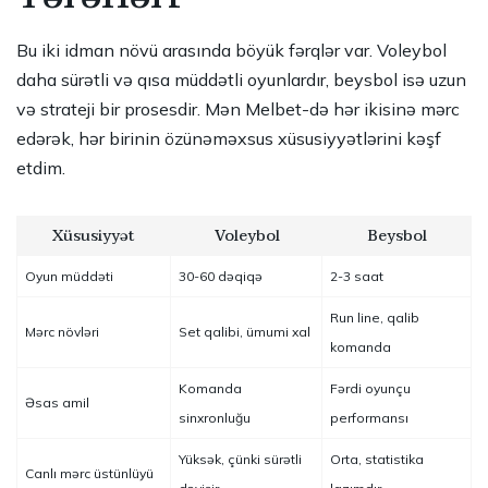
Bu iki idman növü arasında böyük fərqlər var. Voleybol
daha sürətli və qısa müddətli oyunlardır, beysbol isə uzun
və strateji bir prosesdir. Mən Melbet-də hər ikisinə mərc
edərək, hər birinin özünəməxsus xüsusiyyətlərini kəşf
etdim.
Xüsusiyyət
Voleybol
Beysbol
Oyun müddəti
30-60 dəqiqə
2-3 saat
Run line, qalib
Mərc növləri
Set qalibi, ümumi xal
komanda
Komanda
Fərdi oyunçu
Əsas amil
sinxronluğu
performansı
Yüksək, çünki sürətli
Orta, statistika
Canlı mərc üstünlüyü