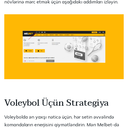
növlərinə mərc etmək üçün aşağıdakı addımları izləyin.
Voleybol Üçün Strategiya
Voleybolda ən yaxşı nəticə üçün, hər setin əvvəlində
komandaların enerjisini qiymətləndirin. Mən Melbet-də