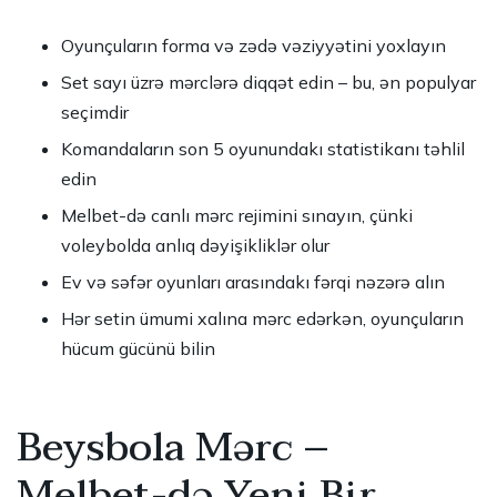
Oyunçuların forma və zədə vəziyyətini yoxlayın
Set sayı üzrə mərclərə diqqət edin – bu, ən populyar
seçimdir
Komandaların son 5 oyunundakı statistikanı təhlil
edin
Melbet-də canlı mərc rejimini sınayın, çünki
voleybolda anlıq dəyişikliklər olur
Ev və səfər oyunları arasındakı fərqi nəzərə alın
Hər setin ümumi xalına mərc edərkən, oyunçuların
hücum gücünü bilin
Beysbola Mərc –
Melbet-də Yeni Bir