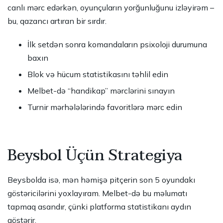
canlı mərc edərkən, oyunçuların yorğunluğunu izləyirəm –
bu, qazancı artıran bir sırdır.
İlk setdən sonra komandaların psixoloji durumuna
baxın
Blok və hücum statistikasını təhlil edin
Melbet-də “handikap” mərclərini sınayın
Turnir mərhələlərində favoritlərə mərc edin
Beysbol Üçün Strategiya
Beysbolda isə, mən həmişə pitçerin son 5 oyundakı
göstəricilərini yoxlayıram. Melbet-də bu məlumatı
tapmaq asandır, çünki platforma statistikanı aydın
göstərir.