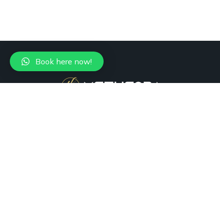
Book here now!
+1 (305) 988-7736