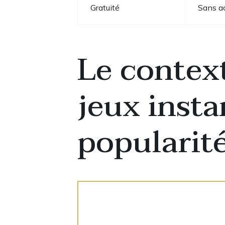
Gratuité
Sans ac
Le context
jeux inst
popularit