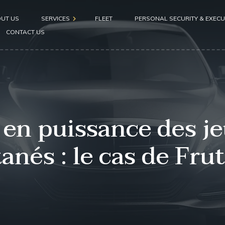
UT US
SERVICES
FLEET
PERSONAL SECURITY & EXECU
CONTACT US
Airport pickup
Hotel pickup
Seaport pickup
en puissance des j
anés : le cas de Frut