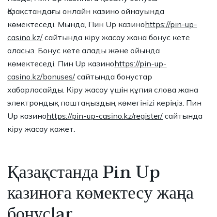
Қазақстандағы онлайн казино ойнауында
көмектеседі. Мында, Пин Up казино
https://pin-up-
casino.kz/
сайтында кіру жасау жана бонус кете
аласыз. Бонус кете алады және ойында
көмектеседі. Пин Up казино
https://pin-up-
casino.kz/bonuses/
сайтында бонустар
хабарласайды. Кіру жасау үшін құпия слова жана
электрондық поштаңыздың көмегінizi керіңіз. Пин
Up казино
https://pin-up-casino.kz/register/
сайтында
кіру жасау қажет.
Қазақстанда Pin Up
казиноға көмектесу жаңа
бонусlar