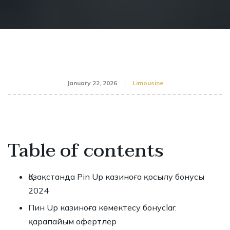
January 22, 2026
Limousine
Table of contents
Қазақстанда Pin Up казиноға қосылу бонусы
2024
Пин Up казиноға көмектесу бонусlar:
қарапайым офертлер