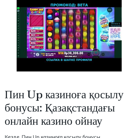
Пин Up казиноға қосылу
бонусы: Қазақстандағы
онлайн казино ойнау
Кезде, Пин Up казиноға қосылу бонусы