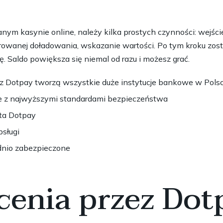
m kasynie online, należy kilka prostych czynności: wejście 
erowanej doładowania, wskazanie wartości. Po tym kroku zos
ę. Saldo powiększa się niemal od razu i możesz grać.
z Dotpay tworzą wszystkie duże instytucje bankowe w Pols
ie z najwyższymi standardami bezpieczeństwa
ta Dotpay
bsługi
nio zabezpieczone
acenia przez Dot