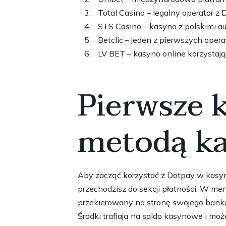
Total Casino – legalny operator z
STS Casino – kasyno z polskimi 
Betclic – jeden z pierwszych ope
LV BET – kasyno online korzystaj
Pierwsze 
metodą ka
Aby zacząć korzystać z Dotpay w kasyna
przechodzisz do sekcji płatności. W me
przekierowany na stronę swojego banku
Środki trafiają na saldo kasynowe i moż