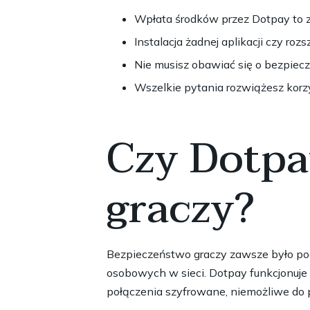
Wpłata środków przez Dotpay to z
Instalacja żadnej aplikacji czy roz
Nie musisz obawiać się o bezpiec
Wszelkie pytania rozwiążesz korzyst
Czy Dotpa
graczy?
Bezpieczeństwo graczy zawsze było pods
osobowych w sieci. Dotpay funkcjonuje
połączenia szyfrowane, niemożliwe do 