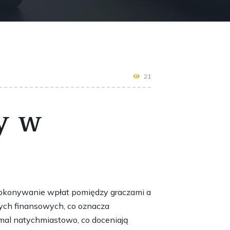
21
y w
 dokonywanie wpłat pomiędzy graczami a
ych finansowych, co oznacza
mal natychmiastowo, co doceniają