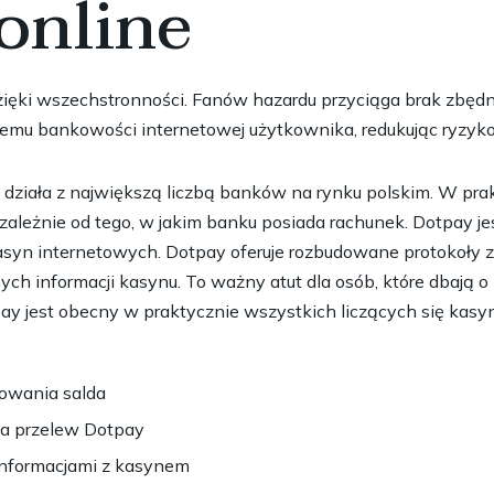
online
zięki wszechstronności. Fanów hazardu przyciąga brak zbęd
emu bankowości internetowej użytkownika, redukując ryzyko 
 działa z największą liczbą banków na rynku polskim. W prakt
ezależnie od tego, w jakim banku posiada rachunek. Dotpay j
asyn internetowych. Dotpay oferuje rozbudowane protokoły z
ch informacji kasynu. To ważny atut dla osób, które dbają 
ay jest obecny w praktycznie wszystkich liczących się kasy
dowania salda
 za przelew Dotpay
 informacjami z kasynem