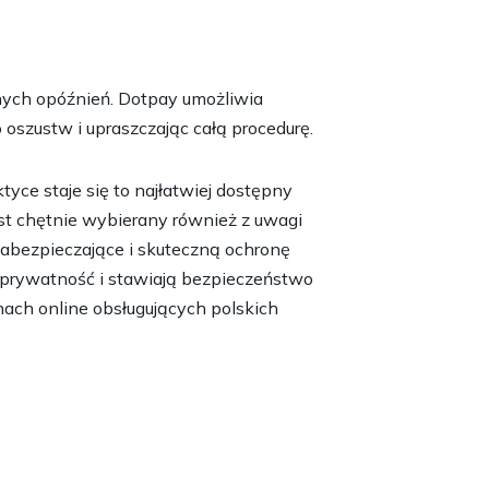
nych opóźnień. Dotpay umożliwia
oszustw i upraszczając całą procedurę.
yce staje się to najłatwiej dostępny
est chętnie wybierany również z uwagi
abezpieczające i skuteczną ochronę
o prywatność i stawiają bezpieczeństwo
nach online obsługujących polskich