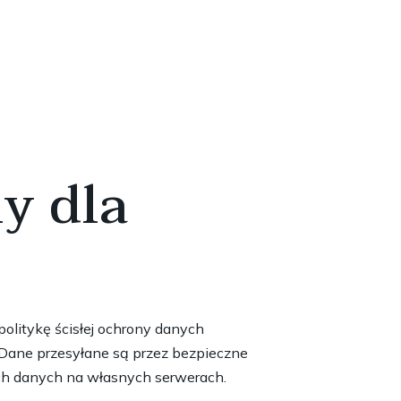
y dla
olitykę ścisłej ochrony danych
 Dane przesyłane są przez bezpieczne
ych danych na własnych serwerach.