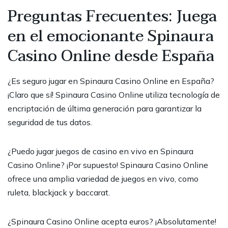
Preguntas Frecuentes: Juega
en el emocionante Spinaura
Casino Online desde España
¿Es seguro jugar en Spinaura Casino Online en España?
¡Claro que sí! Spinaura Casino Online utiliza tecnología de
encriptación de última generación para garantizar la
seguridad de tus datos.
¿Puedo jugar juegos de casino en vivo en Spinaura
Casino Online? ¡Por supuesto! Spinaura Casino Online
ofrece una amplia variedad de juegos en vivo, como
ruleta, blackjack y baccarat.
¿Spinaura Casino Online acepta euros? ¡Absolutamente!