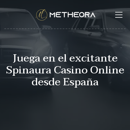
Juega en el excitante
Spinaura Casino Online
desde España