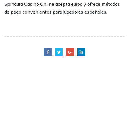
Spinaura Casino Online acepta euros y ofrece métodos
de pago convenientes para jugadores españoles.