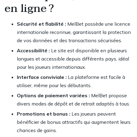
en ligne ?
Sécurité et fiabilité :
MelBet possède une licence
internationale reconnue, garantissant la protection
de vos données et des transactions sécurisées.
Accessibilité :
Le site est disponible en plusieurs
langues et accessible depuis différents pays, idéal
pour les joueurs internationaux.
Interface conviviale :
La plateforme est facile à
utiliser, même pour les débutants.
Options de paiement variées :
MelBet propose
divers modes de dépôt et de retrait adaptés à tous.
Promotions et bonus :
Les joueurs peuvent
bénéficier de bonus attractifs qui augmentent leurs
chances de gains.