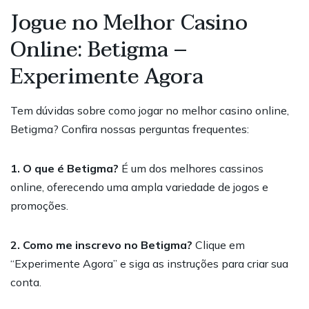
Jogue no Melhor Casino
Online: Betigma –
Experimente Agora
Tem dúvidas sobre como jogar no melhor casino online,
Betigma? Confira nossas perguntas frequentes:
1. O que é Betigma?
É um dos melhores cassinos
online, oferecendo uma ampla variedade de jogos e
promoções.
2. Como me inscrevo no Betigma?
Clique em
“Experimente Agora” e siga as instruções para criar sua
conta.