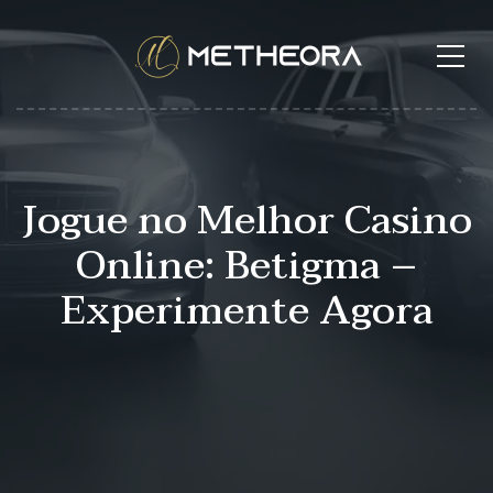
Jogue no Melhor Casino
Online: Betigma –
Experimente Agora