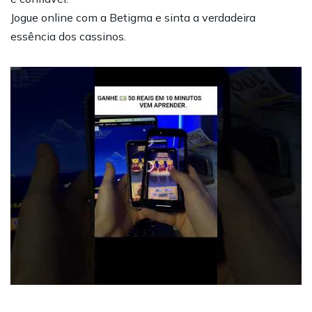
Jogue online com a Betigma e sinta a verdadeira
essência dos cassinos.