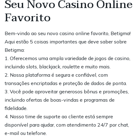
Seu Novo Casino Online
Favorito
Bem-vindo ao seu novo casino online favorito, Betigma!
Aqui estão 5 coisas importantes que deve saber sobre
Betigma:
1. Oferecemos uma ampla variedade de jogos de casino,
incluindo slots, blackjack, roulette e muito mais.
2. Nossa plataforma é segura e confiável, com
transações encriptadas e proteção de dados de ponta.
3. Você pode aproveitar generosos bônus e promoções,
incluindo ofertas de boas-vindas e programas de
fidelidade.
4. Nosso time de suporte ao cliente está sempre
disponível para ajudar, com atendimento 24/7 por chat,
e-mail ou telefone.