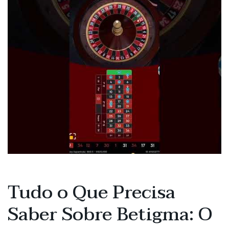
Tudo o Que Precisa
Saber Sobre Betigma: O