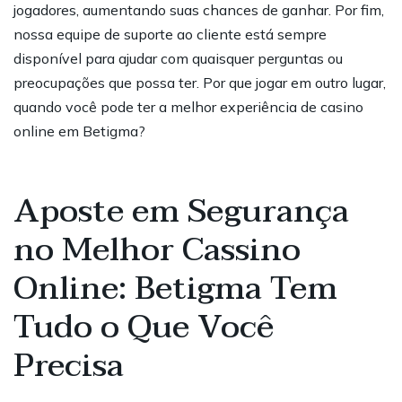
jogadores, aumentando suas chances de ganhar. Por fim,
nossa equipe de suporte ao cliente está sempre
disponível para ajudar com quaisquer perguntas ou
preocupações que possa ter. Por que jogar em outro lugar,
quando você pode ter a melhor experiência de casino
online em Betigma?
Aposte em Segurança
no Melhor Cassino
Online: Betigma Tem
Tudo o Que Você
Precisa