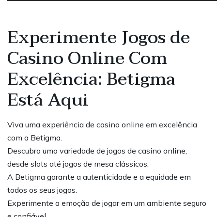
Experimente Jogos de
Casino Online Com
Excelência: Betigma
Está Aqui
Viva uma experiência de casino online em excelência
com a Betigma.
Descubra uma variedade de jogos de casino online,
desde slots até jogos de mesa clássicos.
A Betigma garante a autenticidade e a equidade em
todos os seus jogos.
Experimente a emoção de jogar em um ambiente seguro
e confiável.