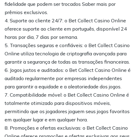
fidelidade que podem ser trocados
Saber mais
por
prêmios exclusivos.
4. Suporte ao cliente 24/7: o Bet Collect Casino Online
oferece suporte ao cliente em português, disponível 24
horas por dia, 7 dias por semana.
5. Transações seguras e confiáveis: o Bet Collect Casino
Online utiliza tecnologia de criptografia avançada para
garantir a segurança de todas as transações financeiras.
6. Jogos justos e auditados: o Bet Collect Casino Online é
auditado regularmente por empresas independentes
para garantir a equidade e a aleatoriedade dos jogos.
7. Compatibilidade móvel: o Bet Collect Casino Online é
totalmente otimizado para dispositivos móveis,
permitindo que os jogadores joguem seus jogos favoritos
em qualquer lugar e em qualquer hora.
8. Promoções e ofertas exclusivas: o Bet Collect Casino
Online oferece promoções e ofertas exclusivas aos seus