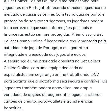
A Bet Collect Casino Online é a melhor escolha para
jogadores em Portugal, oferecendo a maior segurança no
mercado de cassinos online. Com tecnologia de ponta e
protocolos de segurança rigorosos, os jogadores podem
ter a certeza de que suas informações pessoais e
financeiras estão sempre protegidas. Além disso, a Bet
Collect Casino Online é licenciada e regulamentada pela
autoridade de jogo de Portugal, o que garante a
integridade e a equidade dos jogos oferecidos.
A segurança é uma prioridade absoluta na Bet Collect
Casino Online, com uma equipe dedicada de
especialistas em segurança online trabalhando 24/7
para garantir que a plataforma seja segura e confiável. Os
jogadores também podem aproveitar uma ampla
variedade de opções de pagamento seguras, incluindo
cartões de crédito, porta-wallets e transferências
bancárias.