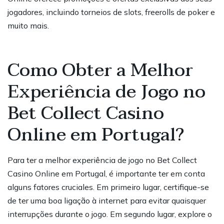
jogadores, incluindo torneios de slots, freerolls de poker e
muito mais.
Como Obter a Melhor
Experiência de Jogo no
Bet Collect Casino
Online em Portugal?
Para ter a melhor experiência de jogo no Bet Collect
Casino Online em Portugal, é importante ter em conta
alguns fatores cruciales. Em primeiro lugar, certifique-se
de ter uma boa ligação à internet para evitar quaisquer
interrupções durante o jogo. Em segundo lugar, explore o