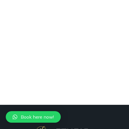
Book here now!