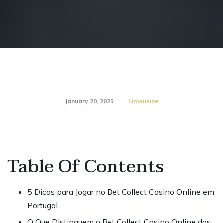
January 20, 2026
Limousine
Table Of Contents
5 Dicas para Jogar no Bet Collect Casino Online em
Portugal
O Que Distinguem o Bet Collect Casino Online das