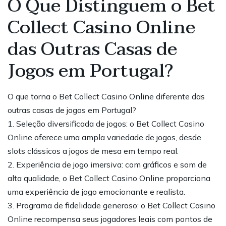
O Que Distinguem o Bet
Collect Casino Online
das Outras Casas de
Jogos em Portugal?
O que torna o Bet Collect Casino Online diferente das
outras casas de jogos em Portugal?
1. Seleção diversificada de jogos: o Bet Collect Casino
Online oferece uma ampla variedade de jogos, desde
slots clássicos a jogos de mesa em tempo real.
2. Experiência de jogo imersiva: com gráficos e som de
alta qualidade, o Bet Collect Casino Online proporciona
uma experiência de jogo emocionante e realista.
3. Programa de fidelidade generoso: o Bet Collect Casino
Online recompensa seus jogadores leais com pontos de