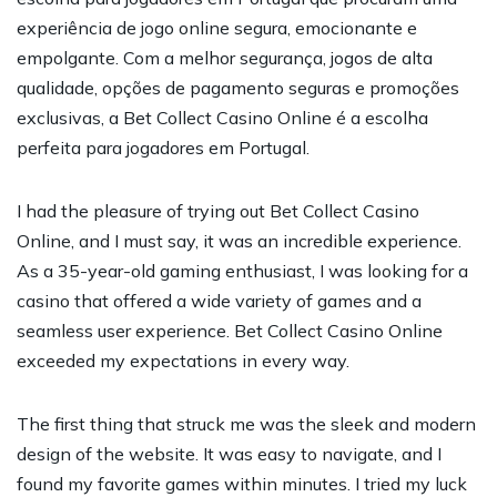
experiência de jogo online segura, emocionante e
empolgante. Com a melhor segurança, jogos de alta
qualidade, opções de pagamento seguras e promoções
exclusivas, a Bet Collect Casino Online é a escolha
perfeita para jogadores em Portugal.
I had the pleasure of trying out Bet Collect Casino
Online, and I must say, it was an incredible experience.
As a 35-year-old gaming enthusiast, I was looking for a
casino that offered a wide variety of games and a
seamless user experience. Bet Collect Casino Online
exceeded my expectations in every way.
The first thing that struck me was the sleek and modern
design of the website. It was easy to navigate, and I
found my favorite games within minutes. I tried my luck