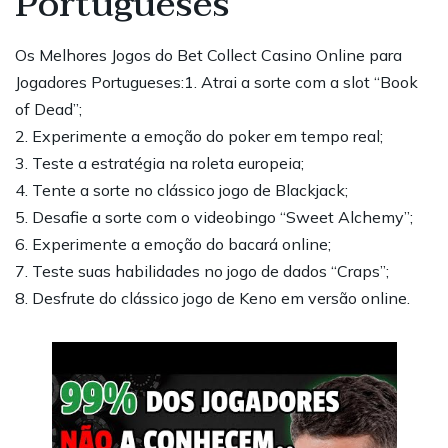
Portugueses
Os Melhores Jogos do Bet Collect Casino Online para
Jogadores Portugueses:1. Atrai a sorte com a slot “Book
of Dead”;
2. Experimente a emoção do poker em tempo real;
3. Teste a estratégia na roleta europeia;
4. Tente a sorte no clássico jogo de Blackjack;
5. Desafie a sorte com o videobingo “Sweet Alchemy”;
6. Experimente a emoção do bacará online;
7. Teste suas habilidades no jogo de dados “Craps”;
8. Desfrute do clássico jogo de Keno em versão online.