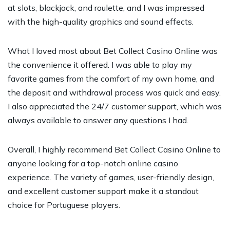
at slots, blackjack, and roulette, and I was impressed
with the high-quality graphics and sound effects.
What I loved most about Bet Collect Casino Online was
the convenience it offered. I was able to play my
favorite games from the comfort of my own home, and
the deposit and withdrawal process was quick and easy.
I also appreciated the 24/7 customer support, which was
always available to answer any questions I had.
Overall, I highly recommend Bet Collect Casino Online to
anyone looking for a top-notch online casino
experience. The variety of games, user-friendly design,
and excellent customer support make it a standout
choice for Portuguese players.