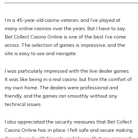
———————————————————————————
I’m a 45-year-old casino veteran, and I’ve played at
many online casinos over the years. But I have to say,
Bet Collect Casino Online is one of the best I’ve come
across. The selection of games is impressive, and the
site is easy to use and navigate.
I was particularly impressed with the live dealer games.
It was like being in a real casino, but from the comfort of
my own home. The dealers were professional and
friendly, and the games ran smoothly without any
technical issues.
I also appreciated the security measures that Bet Collect
Casino Online has in place. I felt safe and secure making