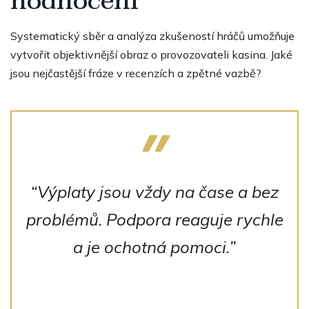
hodnocení
Systematický sběr a analýza zkušeností hráčů umožňuje
vytvořit objektivnější obraz o provozovateli kasina. Jaké
jsou nejčastější fráze v recenzích a zpětné vazbě?
“Výplaty jsou vždy na čase a bez
problémů. Podpora reaguje rychle
a je ochotná pomoci.”