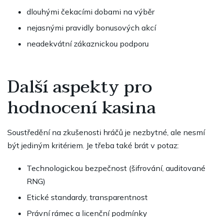
dlouhými čekacími dobami na výběr
nejasnými pravidly bonusových akcí
neadekvátní zákaznickou podporu
Další aspekty pro
hodnocení kasina
Soustředění na zkušenosti hráčů je nezbytné, ale nesmí
být jediným kritériem. Je třeba také brát v potaz:
Technologickou bezpečnost (šifrování, auditované
RNG)
Etické standardy, transparentnost
Právní rámec a licenční podmínky