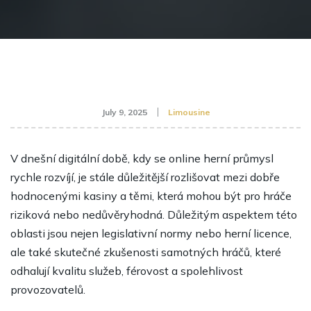
July 9, 2025
Limousine
V dnešní digitální době, kdy se online herní průmysl
rychle rozvíjí, je stále důležitější rozlišovat mezi dobře
hodnocenými kasiny a těmi, která mohou být pro hráče
riziková nebo nedůvěryhodná. Důležitým aspektem této
oblasti jsou nejen legislativní normy nebo herní licence,
ale také skutečné zkušenosti samotných hráčů, které
odhalují kvalitu služeb, férovost a spolehlivost
provozovatelů.