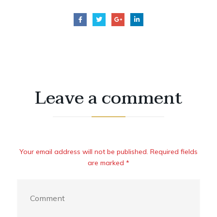
Leave a comment
Your email address will not be published. Required fields
are marked *