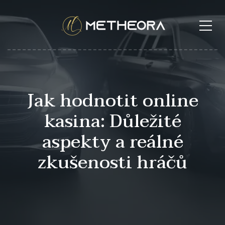
Jak hodnotit online
kasina: Důležité
aspekty a reálné
zkušenosti hráčů