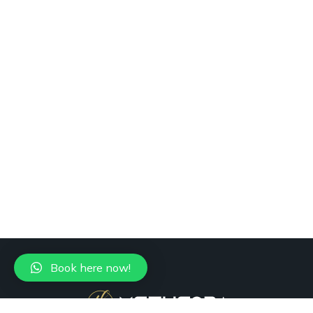
Book here now!