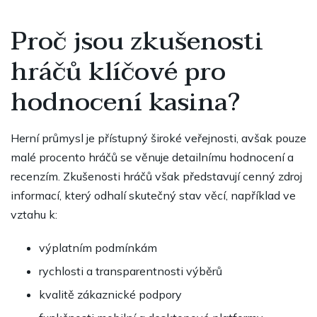
Proč jsou zkušenosti
hráčů klíčové pro
hodnocení kasina?
Herní průmysl je přístupný široké veřejnosti, avšak pouze
malé procento hráčů se věnuje detailnímu hodnocení a
recenzím. Zkušenosti hráčů však představují cenný zdroj
informací, který odhalí skutečný stav věcí, například ve
vztahu k:
výplatním podmínkám
rychlosti a transparentnosti výběrů
kvalitě zákaznické podpory