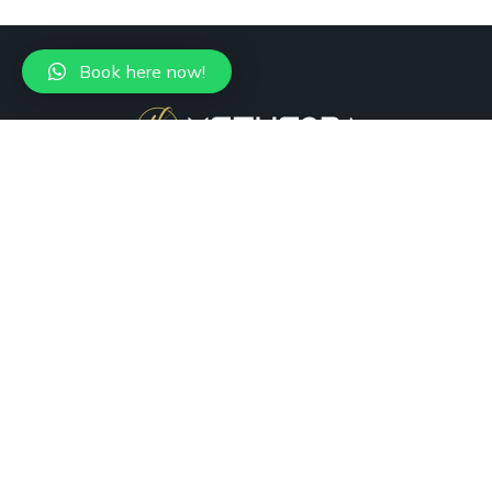
Book here now!
+1 (305) 988-7736
Miami, FL