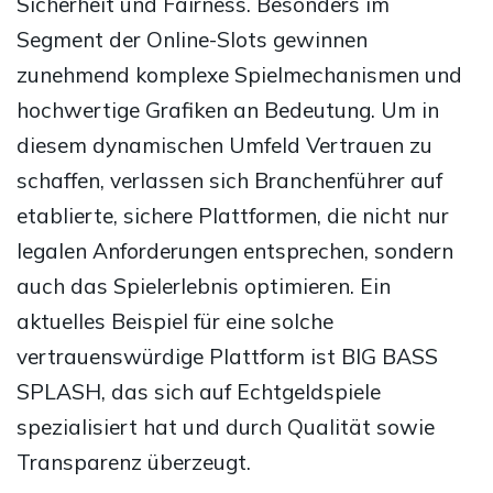
Sicherheit und Fairness. Besonders im
Segment der Online-Slots gewinnen
zunehmend komplexe Spielmechanismen und
hochwertige Grafiken an Bedeutung. Um in
diesem dynamischen Umfeld Vertrauen zu
schaffen, verlassen sich Branchenführer auf
etablierte, sichere Plattformen, die nicht nur
legalen Anforderungen entsprechen, sondern
auch das Spielerlebnis optimieren. Ein
aktuelles Beispiel für eine solche
vertrauenswürdige Plattform ist
BIG BASS
SPLASH
, das sich auf Echtgeldspiele
spezialisiert hat und durch Qualität sowie
Transparenz überzeugt.