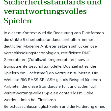
Sicherheitsstandards und
verantwortungsvolles
Spielen
In diesem Kontext wird die Bedeutung von Plattformen,
die strikte Sicherheitsstandards einhalten, immer
deutlicher. Moderne Anbieter setzen auf lückenlose
Verschlüsselungstechnologien, zertifizierte RNG-
Generatoren (Zufallszahlengeneratoren) sowie
transparente Geschäftsmodelle. Das Ziel ist es, den
Spielern ein Höchstmaß an Vertrauen zu bieten. Die
Website BIG BASS SPLASH gilt als Beispiel für einen
Anbieter, der diese Standards erfüllt und zudem auf
verantwortungsvolles Spielen achten lässt. Dabei
werden Limits bei Einsätzen,
Selbstausschlussmöglichkeiten und die Förderung eines