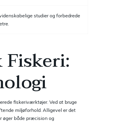
videnskabelige studier og forbedrede
tre.
 Fiskeri:
nologi
erede fiskeriværktøjer. Ved at bruge
ende miljøforhold. Alligevel er det
er øger både præcision og