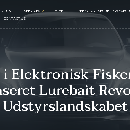
UT US
SERVICES
FLEET
PERSONAL SECURITY & EXECU
CONTACT US
Airport pickup
Hotel pickup
Seaport pickup
 i Elektronisk Fiske
seret Lurebait Revo
Udstyrslandskabet