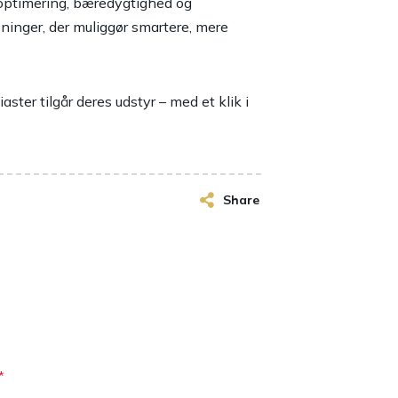
 optimering, bæredygtighed og
øsninger, der muliggør smartere, mere
aster tilgår deres udstyr – med et klik i
Share
*