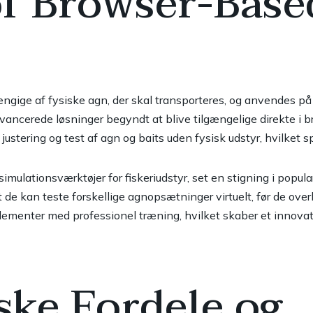
of Browser-Base
hængige af fysiske agn, der skal transporteres, og anvendes p
ancerede løsninger begyndt at blive tilgængelige direkte i br
s justering og test af agn og baits uden fysisk udstyr, hvilket s
imulationsværktøjer for fiskeriudstyr, set en stigning i popula
at de kan teste forskellige agnopsætninger virtuelt, før de o
elementer med professionel træning, hvilket skaber et innovat
ske Fordele og