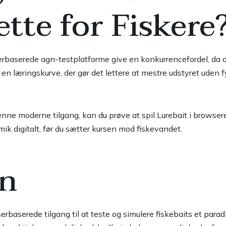
tte for Fiskere
rbaserede agn-testplatforme give en konkurrencefordel, da de 
n læringskurve, der gør det lettere at mestre udstyret uden fy
denne moderne tilgang, kan du prøve at
spil Lurebait i browser
ik digitalt, før du sætter kursen mod fiskevandet.
on
baserede tilgang til at teste og simulere fiskebaits et paradig