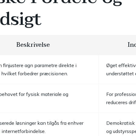
dsigt
Beskrivelse
In
 finjustere agn parametre direkte i
Øget effektiv
hvilket forbedrer præcisionen.
understøttet 
behovet for fysisk materiale og
For profession
reduceres dri
erede løsninger kan tilgås fra enhver
Demokratisk 
internetforbindelse.
og udstyrsspe