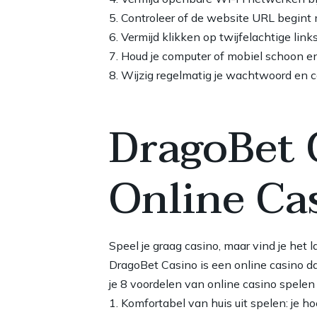
5. Controleer of de website URL begint m
6. Vermijd klikken op twijfelachtige link
7. Houd je computer of mobiel schoon en
8. Wijzig regelmatig je wachtwoord en co
DragoBet 
Online Ca
Speel je graag casino, maar vind je het 
DragoBet Casino is een online casino da
je 8 voordelen van online casino spelen
1. Komfortabel van huis uit spelen: je ho