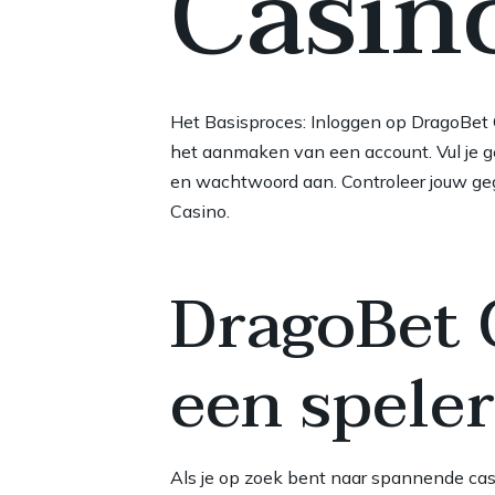
Casin
Het Basisproces: Inloggen op DragoBet C
het aanmaken van een account. Vul je 
en wachtwoord aan. Controleer jouw geg
Casino.
DragoBet C
een spele
Als je op zoek bent naar spannende casi