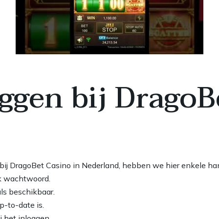
oggen bij DragoB
 bij DragoBet Casino in Nederland, hebben we hier enkele hand
rk wachtwoord.
als beschikbaar.
p-to-date is.
 het inloggen.