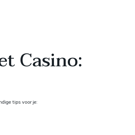
et Casino:
ige tips voor je: