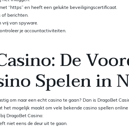
et “https” en heeft een gelukte beveiligingscertificaat.
s of berichten.
 vrij van spyware.
ntroleer je accountactiviteiten.
Casino: De Voor
sino Spelen in 
lastig om naar een echt casino te gaan? Dan is DragoBet Casin
t het mogelijk maakt om vele bekende casino spellen online 
 bij DragoBet Casino:
eft niet eens de deur uit te gaan.