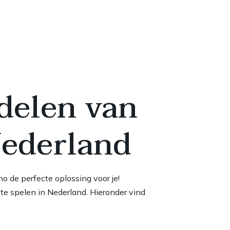
delen van
Nederland
o de perfecte oplossing voor je!
te spelen in Nederland. Hieronder vind