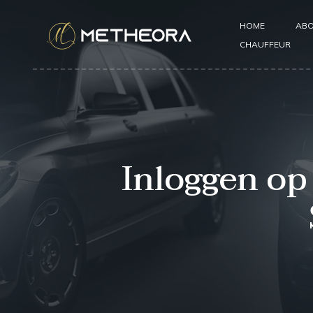
HOME
ABO
CHAUFFEUR
Inloggen op