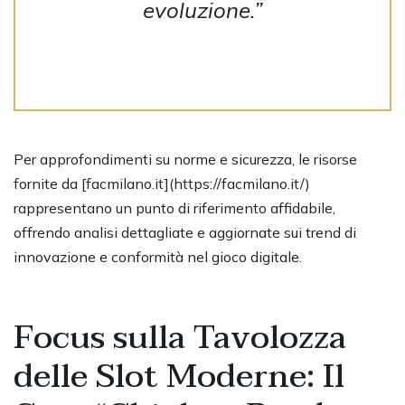
evoluzione.”
Per approfondimenti su norme e sicurezza, le risorse
fornite da [facmilano.it](https://facmilano.it/)
rappresentano un punto di riferimento affidabile,
offrendo analisi dettagliate e aggiornate sui trend di
innovazione e conformità nel gioco digitale.
Focus sulla Tavolozza
delle Slot Moderne: Il