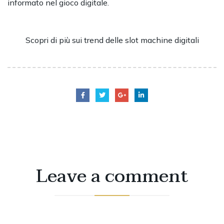
informato nel gioco digitale.
Scopri di più sui trend delle slot machine digitali
Leave a comment