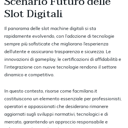
Scenario Futuro delle
Slot Digitali
Il panorama delle slot machine digitali si sta
rapidamente evolvendo, con l’adozione di tecnologie
sempre più sofisticate che migliorano l’esperienza
dell’utente e assicurano trasparenza e sicurezza. Le
innovazioni di gameplay, le certificazioni di affidabilità e
l’integrazione con nuove tecnologie rendono il settore
dinamico e competitivo.
In questo contesto, risorse come facmilano.it
costituiscono un elemento essenziale per professionisti,
operatori e appassionati che desiderano rimanere
aggiornati sugli sviluppi normativi, tecnologici e di
mercato, garantendo un approccio responsabile e