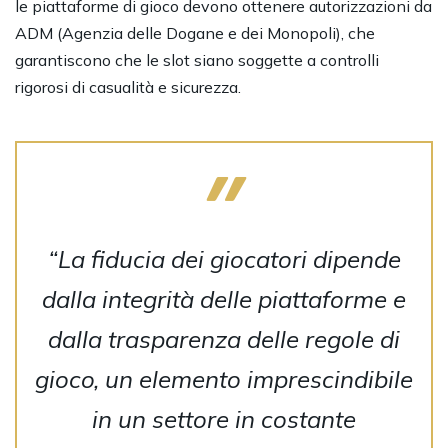
le piattaforme di gioco devono ottenere autorizzazioni da
ADM (Agenzia delle Dogane e dei Monopoli), che
garantiscono che le slot siano soggette a controlli
rigorosi di casualità e sicurezza.
“La fiducia dei giocatori dipende
dalla integrità delle piattaforme e
dalla trasparenza delle regole di
gioco, un elemento imprescindibile
in un settore in costante