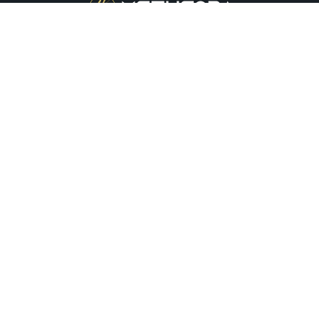
+1 (305) 988-7736
Miami, FL
info@metheoramiami.com