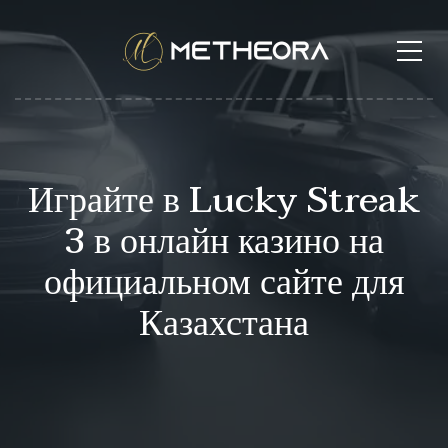
Играйте в Lucky Streak
3 в онлайн казино на
официальном сайте для
Казахстана