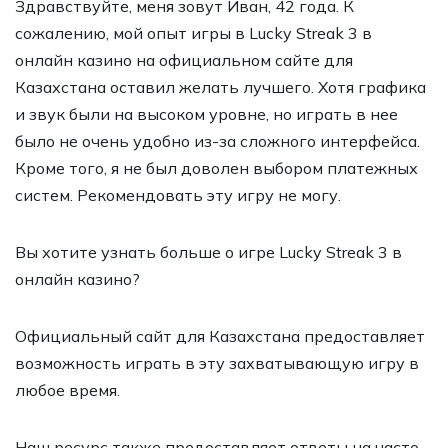
Здравствуйте, меня зовут Иван, 42 года. К
сожалению, мой опыт игры в Lucky Streak 3 в
онлайн казино на официальном сайте для
Казахстана оставил желать лучшего. Хотя графика
и звук были на высоком уровне, но играть в нее
было не очень удобно из-за сложного интерфейса.
Кроме того, я не был доволен выбором платежных
систем. Рекомендовать эту игру не могу.
Вы хотите узнать больше о игре Lucky Streak 3 в
онлайн казино?
Официальный сайт для Казахстана предоставляет
возможность играть в эту захватывающую игру в
любое время.
Наш ресурс также предоставляет ответы на часто