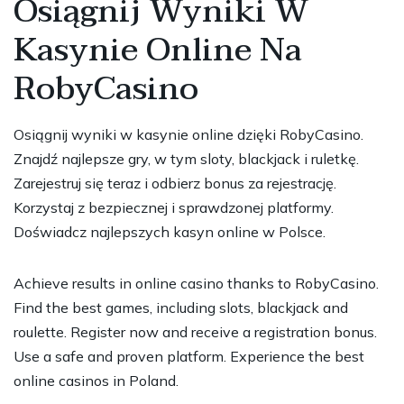
Osiągnij Wyniki W
Kasynie Online Na
RobyCasino
Osiągnij wyniki w kasynie online dzięki RobyCasino.
Znajdź najlepsze gry, w tym sloty, blackjack i ruletkę.
Zarejestruj się teraz i odbierz bonus za rejestrację.
Korzystaj z bezpiecznej i sprawdzonej platformy.
Doświadcz najlepszych kasyn online w Polsce.
Achieve results in online casino thanks to RobyCasino.
Find the best games, including slots, blackjack and
roulette. Register now and receive a registration bonus.
Use a safe and proven platform. Experience the best
online casinos in Poland.