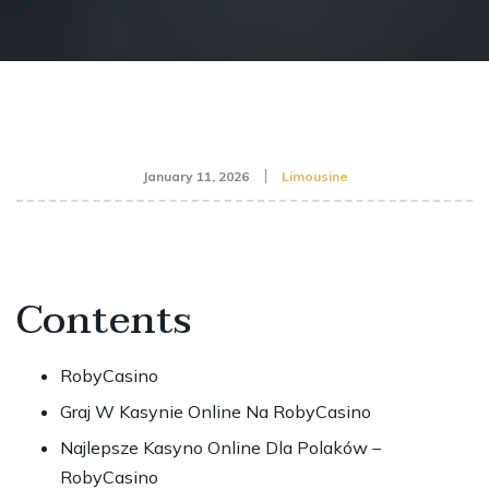
January 11, 2026
Limousine
Contents
RobyCasino
Graj W Kasynie Online Na RobyCasino
Najlepsze Kasyno Online Dla Polaków –
RobyCasino