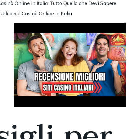
asinò Online in Italia: Tutto Quello che Devi Sapere
li per il Casinò Online in Italia
igli per