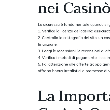
nei Casinò
La sicurezza è fondamentale quando si gio
1. Verifica la licenza del casinò: assicura
2. Controlla la crittografia del sito: un c
finanziarie.
3. Leggi le recensioni: le recensioni di al
4. Verifica i metodi di pagamento: i casin
5. Fai attenzione alle offerte troppo gen
offrono bonus irrealistici o promesse di vi
La Importa