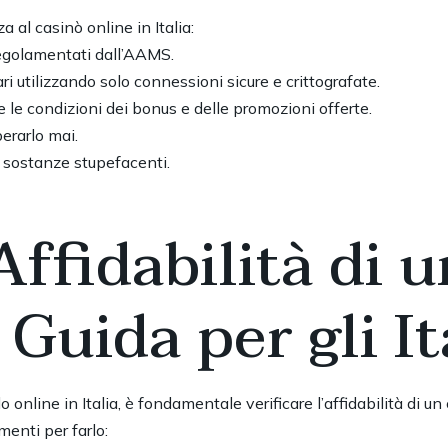
a al casinò online in Italia:
 regolamentati dall’AAMS.
ari utilizzando solo connessioni sicure e crittografate.
 le condizioni dei bonus e delle promozioni offerte.
perarlo mai.
 o sostanze stupefacenti.
’Affidabilità di 
 Guida per gli It
 online in Italia, è fondamentale verificare l’affidabilità di u
enti per farlo: