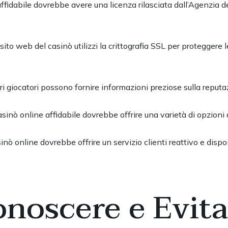
 affidabile dovrebbe avere una licenza rilasciata dall’Agenzia d
 il sito web del casinò utilizzi la crittografia SSL per proteggere
ltri giocatori possono fornire informazioni preziose sulla reput
sinò online affidabile dovrebbe offrire una varietà di opzioni 
sinò online dovrebbe offrire un servizio clienti reattivo e dispo
noscere e Evita