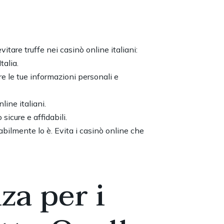
tare truffe nei casinò online italiani:
talia.
ere le tue informazioni personali e
line italiani.
sicure e affidabili.
abilmente lo è. Evita i casinò online che
za per i