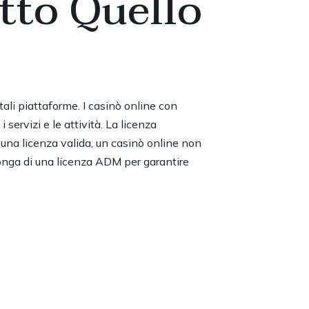
utto Quello
 tali piattaforme. I casinò online con
servizi e le attività. La licenza
za una licenza valida, un casinò online non
ponga di una licenza ADM per garantire